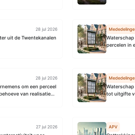
28 jul 2026
Mededelinge
ter uit de Twentekanalen
Waterschap 
percelen in 
veertig jar
28 jul 2026
Mededelinge
ornemens om een perceel
Waterschap 
behoeve van realisatie
tot uitgifte 
 een recht van opstal
27 jul 2026
APV