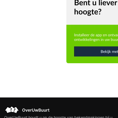
OverUwBuurt houdt u op de hoogte van bekendmakingen bij u