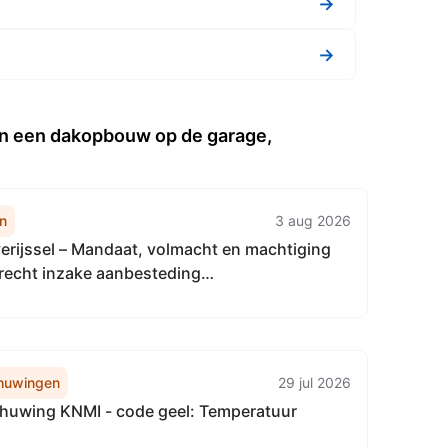
→
→
an een dakopbouw op de garage,
n
3 aug 2026
erijssel – Mandaat, volmacht en machtiging
trecht inzake aanbesteding
epartner fietsstimuleringsapp
huwingen
29 jul 2026
uwing KNMI - code geel: Temperatuur