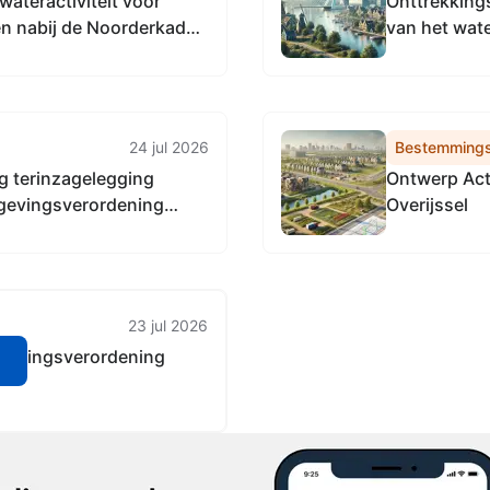
teractiviteit voor
Onttrekking
n nabij de Noorderkade
van het wat
24 jul 2026
Bestemmings
ng terinzagelegging
Ontwerp Act
gevingsverordening
Overijssel
23 jul 2026
gevingsverordening
n