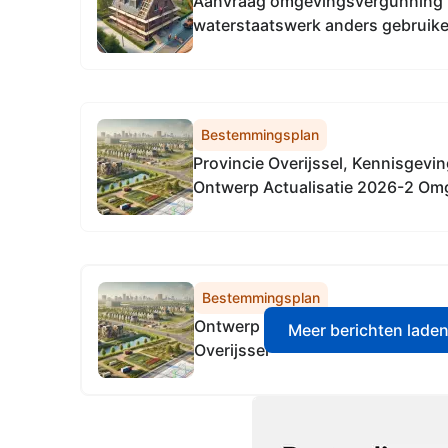
Aanvraag omgevingsvergunning wa
waterstaatswerk anders gebruike
in Blokzijl (Blokzijlkeersluis)
Bestemmingsplan
Provincie Overijssel, Kennisgevi
Ontwerp Actualisatie 2026-2 Om
Overijssel
Bestemmingsplan
Ontwerp Actualisatie 2026-2 Om
Meer berichten lade
Overijssel