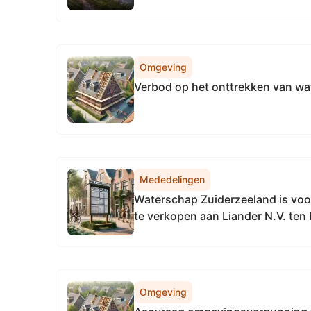
Omgeving
Verbod op het onttrekken van wa
Mededelingen
Waterschap Zuiderzeeland is vo
te verkopen aan Liander N.V. ten 
van een trafo en het vestigen van
voor een elektrakabel:
Omgeving