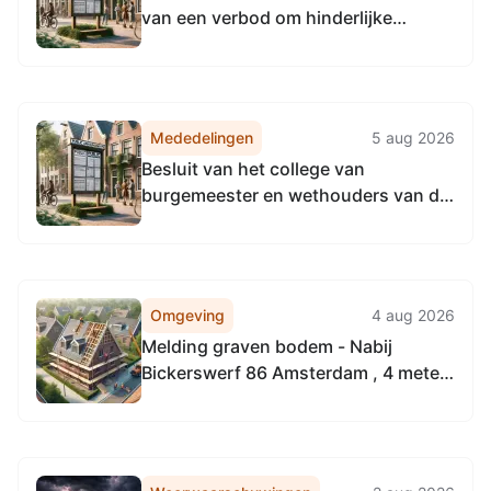
van een verbod om hinderlijke
waterbeweging te veroorzaken op
het Kanaal Omval-Kolhorn tussen hm
5,1 en hm 11,2
Mededelingen
5 aug 2026
Besluit van het college van
burgemeester en wethouders van de
gemeente Amsterdam over de
instelling, taken en werkwijze van de
Commissie Integriteit Gemeente
Amsterdam (Instellingsbesluit
Omgeving
4 aug 2026
Commissie Integriteit Gemeente
Melding graven bodem - Nabij
Amsterdam)
Bickerswerf 86 Amsterdam , 4 meter
richting zuidwesten