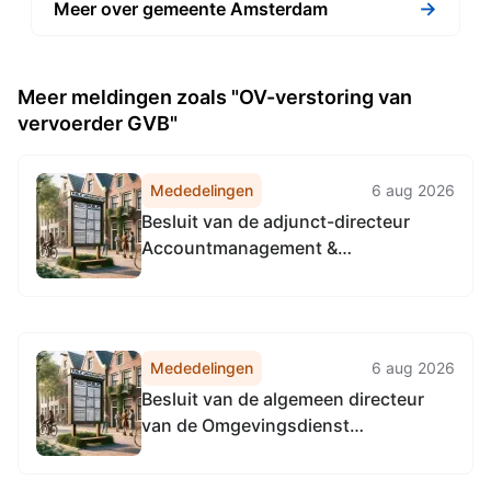
→
Meer over gemeente Amsterdam
Meer meldingen zoals "OV-verstoring van
vervoerder GVB"
Mededelingen
6 aug 2026
Besluit van de adjunct-directeur
Accountmanagement &
Bedrijfsvoering van de
Omgevingsdienst
Noordzeekanaalgebied van 22 april
2026, tot het vaststellen van de
Mededelingen
6 aug 2026
Vervangingsregeling directie
Besluit van de algemeen directeur
Accountmanagement &
van de Omgevingsdienst
Bedrijfsvoering Omgevingsdienst...
Noordzeekanaalgebied van 22 april
2026, tot het vaststellen van de