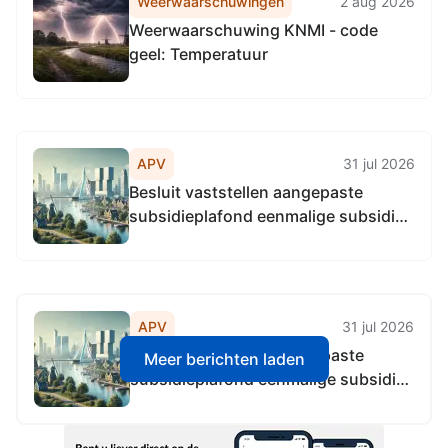
Weerwaarschuwingen
2 aug 2026
Weerwaarschuwing KNMI - code
geel: Temperatuur
APV
31 jul 2026
Besluit vaststellen aangepaste
subsidieplafond eenmalige subsidies
sociaal weefsel 2026 Amsterdam
stadsdeel West
APV
31 jul 2026
Besluit vaststellen aangepaste
Meer berichten laden
subsidieplafond eenmalige subsidies
sociaal weefsel 2026 Amsterdam
stadsdeel West