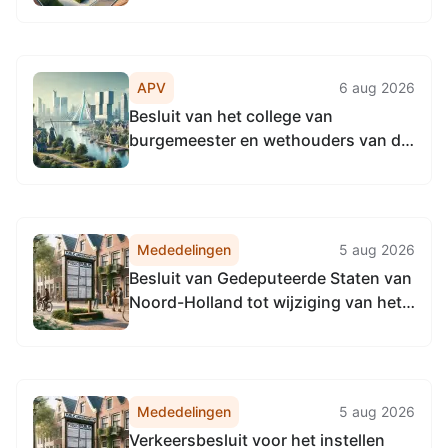
mantelbuizen ter hoogte van
Stationsplein 4 te Amsterdam
APV
6 aug 2026
Besluit van het college van
burgemeester en wethouders van de
gemeente Amsterdam tot vaststellen
subsidieplafond voor de
Subsidieregeling Aanpak Binnenstad
per 1 september 2026 op € 0
Mededelingen
5 aug 2026
Besluit van Gedeputeerde Staten van
Noord-Holland tot wijziging van het
Verkeersbesluit nr. 11674 (PB 18 juli
2025) tot het samenvoegen van de
passantenplaatsen op de vaarwegen
in beheer bij de provincie Noord-
Mededelingen
5 aug 2026
Holland en het uniformeren van de...
Verkeersbesluit voor het instellen