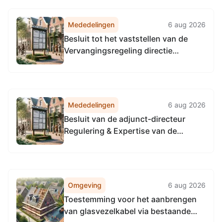
Vervangingsregeling algemeen
directeur Omgevingsdienst
Mededelingen
6 aug 2026
Noordzeekanaalgebied
Besluit tot het vaststellen van de
Vervangingsregeling directie
Toezicht en Handhaving
Omgevingsdienst
Noordzeekanaalgebied
Mededelingen
6 aug 2026
Besluit van de adjunct-directeur
Regulering & Expertise van de
Omgevingsdienst
Noordzeekanaalgebied van 22 april
2026, tot het vaststellen van de
Vervangingsregeling directie
Omgeving
6 aug 2026
Regulering & Expertise
Toestemming voor het aanbrengen
Omgevingsdienst
van glasvezelkabel via bestaande
Noordzeekanaalgebied