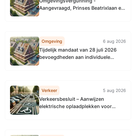
Omgevingsvergunning -
Aangevraagd, Prinses Beatrixlaan en
Juliana van Stolberglaan
ongenummerd
Omgeving
6 aug 2026
Tijdelijk mandaat van 28 juli 2026
bevoegdheden aan individuele
medewerkers
Verkeer
5 aug 2026
Verkeersbesluit – Aanwijzen
elektrische oplaadplekken voor
elektrische voertuigen batch 315