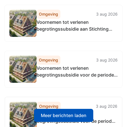
Omgeving
3 aug 2026
Voornemen tot verlenen
begrotingssubsidie aan Stichting
Wijkz
Omgeving
3 aug 2026
Voornemen tot verlenen
begrotingssubsidie voor de periode
2027 tot en met 2030 aan Stichting
The Hague Street Art
Omgeving
3 aug 2026
Voornemen tot verlenen
Meer berichten laden
begrotingssubsidie voor de periode