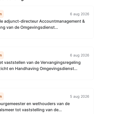
n
6 aug 2026
 de adjunct-directeur Accountmanagement &
ring van de Omgevingsdienst
aalgebied van 22 april 2026, tot het
van de Vervangingsregeling directie
gement & Bedrijfsvoering
enst...
n
6 aug 2026
het vaststellen van de Vervangingsregeling
ezicht en Handhaving Omgevingsdienst
naalgebied
n
5 aug 2026
 burgemeester en wethouders van de
lsmeer tot vaststelling van de