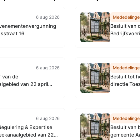
6 aug 2026
Mededelinge
evenementenvergunning
Besluit van
sstraat 16
Bedrijfsvoe
Noordzeekan
vaststellen 
Accountmana
Omgevingsdi
6 aug 2026
Mededelinge
r van de
Besluit tot 
gebied van 22 april
directie To
 Vervangingsregeling
Noordzeeka
enst
6 aug 2026
Mededelinge
Regulering & Expertise
Besluit van
eekanaalgebied van 22
gemeente Aa