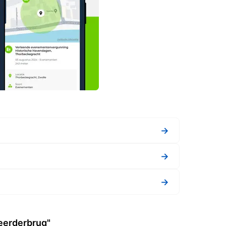
→
→
→
meerderbrug"