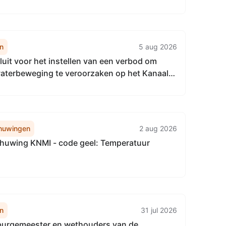
ling Lokale Aanpak Isolatie Aalsmeer
n
5 aug 2026
uit voor het instellen van een verbod om
 waterbeweging te veroorzaken op het Kanaal
rn tussen hm 5,1 en hm 11,2
huwingen
2 aug 2026
uwing KNMI - code geel: Temperatuur
n
31 jul 2026
 burgemeester en wethouders van de