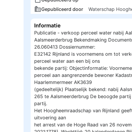
Gepubliceerd door
Waterschap Hooghe
Informatie
Publicatie - verkoop perceel water nabij Aa
Aalsmeerderbrug Bekendmaking Document
26.060413 Dossiernummer:
E32142 Rijnland is voornemens om tot verk
perceel water aan een bij ons
bekende partij: Objectinformatie: Voornem
perceel aan aangrenzende bewoner Kadastr
Haarlemmermeer AK3639
(gedeeltelijk) Plaatselijk bekend: nabij Aals
265 te Aalsmeerderbrug De beoogde partij 
partij.
Het Hoogheemraadschap van Rijnland geeft
uitvoering aan
het arrest van de Hoge Raad van 26 novem
2021:1778). Wachttijd: 20 kalenderdagen R