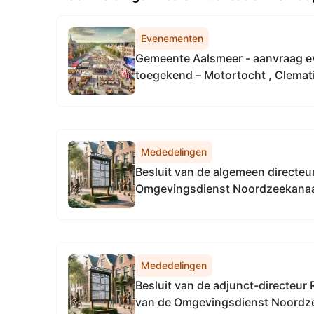
Evenementen
Gemeente Aalsmeer - aanvraag 
toegekend – Motortocht , Clemati
Mededelingen
Besluit van de algemeen directeu
Omgevingsdienst Noordzeekanaal
2026, tot het vaststellen van de
algemeen directeur Omgevingsdi
Noordzeekanaalgebied
Mededelingen
Besluit van de adjunct-directeur 
van de Omgevingsdienst Noordz