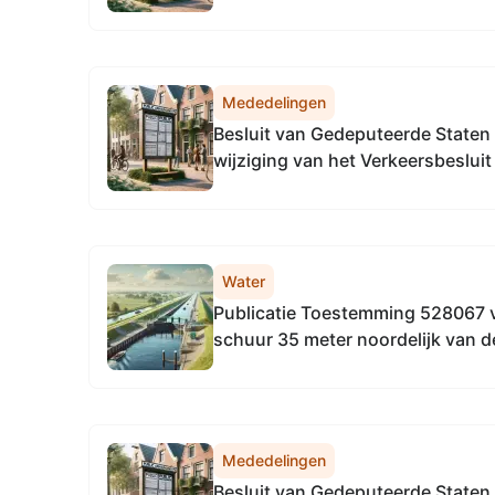
april 2026, tot het vaststellen v
directie Regulering & Expertise 
Noordzeekanaalgebied
Mededelingen
Besluit van Gedeputeerde Staten
wijziging van het Verkeersbesluit 
2025) tot het samenvoegen van 
de vaarwegen in beheer bij de pr
het uniformeren van de...
Water
Publicatie Toestemming 528067 
schuur 35 meter noordelijk van d
Aalsmeerderbrug in de gemeent
Mededelingen
Besluit van Gedeputeerde Staten