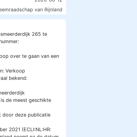
emraadschap van Rijnland
lsmeerderdijk 265 te
nummer:
oop over te gaan van een
en: Verkoop
aal bekend:
meerderdijk
is de meest geschikte
 door deze publicatie
ber 2021 (ECLI:NL:HR:
ijnland neemt na de datum