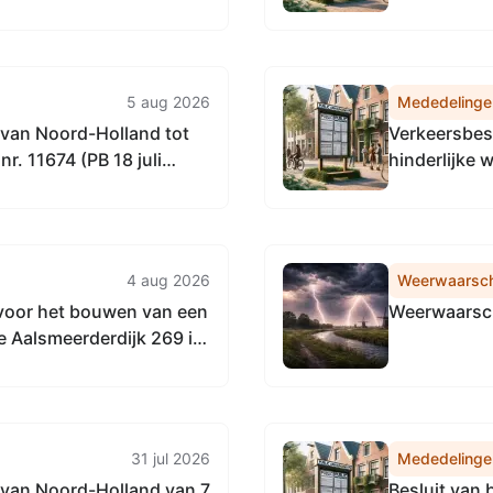
an de Vervangingsregeling
Kortingsrege
Omgevingsdienst
5 aug 2026
Mededelinge
 van Noord-Holland tot
Verkeersbesl
nr. 11674 (PB 18 juli
hinderlijke
de passantenplaatsen op
Omval-Kolho
ovincie Noord-Holland en
4 aug 2026
Weerwaarsc
voor het bouwen van een
Weerwaarsch
e Aalsmeerderdijk 269 in
e Haarlemmermeer
31 jul 2026
Mededelinge
 van Noord-Holland van 7
Besluit van