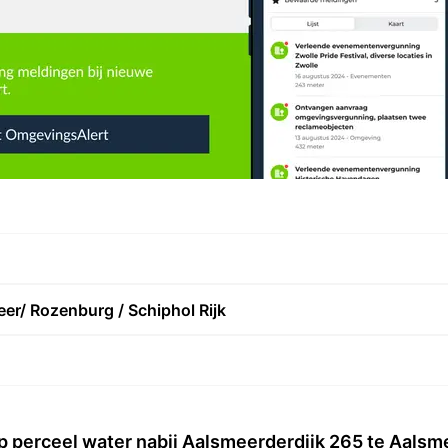
er/ Rozenburg / Schiphol Rijk
op perceel water nabij Aalsmeerderdijk 265 te Aals