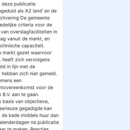
 deze publicatie
geduid als ‘A2 land’ en de
n motivering De gemeente
delijke criteria voor de
van overslagfaciliteiten in
ag vanuit de markt, en
echnische capaciteit.
de markt gezet waarvoor
. heeft zich vervolgens
ld in lijn met de
hebben zich niet gemeld.
emens een
chtovereenkomst voor de
 B.V. aan te gaan.
p basis van objectieve,
s serieuze gegadigde kan
 de kade middels huur dan
 kalenderdagen na publicatie
ar te maken. Reacties