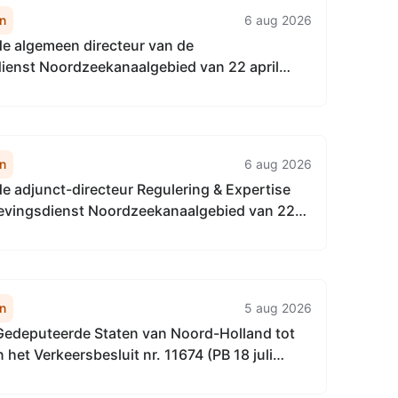
n
6 aug 2026
de algemeen directeur van de
enst Noordzeekanaalgebied van 22 april
t vaststellen van de Vervangingsregeling
recteur Omgevingsdienst
naalgebied
n
6 aug 2026
de adjunct-directeur Regulering & Expertise
vingsdienst Noordzeekanaalgebied van 22
tot het vaststellen van de Vervangingsregeling
gulering & Expertise Omgevingsdienst
naalgebied
n
5 aug 2026
 Gedeputeerde Staten van Noord-Holland tot
n het Verkeersbesluit nr. 11674 (PB 18 juli
et samenvoegen van de passantenplaatsen op
 in beheer bij de provincie Noord-Holland en