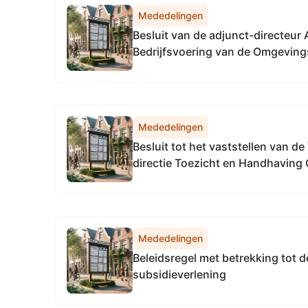
Mededelingen
Besluit van de adjunct-directe
Bedrijfsvoering van de Omgeving
Noordzeekanaalgebied van 22 apri
vaststellen van de Vervangingsreg
Accountmanagement & Bedrijfsv
Omgevingsdienst...
Mededelingen
Besluit tot het vaststellen van d
directie Toezicht en Handhaving
Noordzeekanaalgebied
Mededelingen
Beleidsregel met betrekking tot d
subsidieverlening