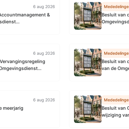
6 aug 2026
Mededelinge
ur Accountmanagement &
Besluit van 
sdienst
Omgevingsdi
l 2026, tot het
2026, tot he
eling directie
algemeen di
oering
Noordzeeka
6 aug 2026
Mededelinge
e Vervangingsregeling
Besluit van 
 Omgevingsdienst
van de Omge
april 2026, 
directie Re
Noordzeeka
6 aug 2026
Mededelinge
e meerjarig
Besluit van
wijziging va
2025) tot h
de vaarwegen