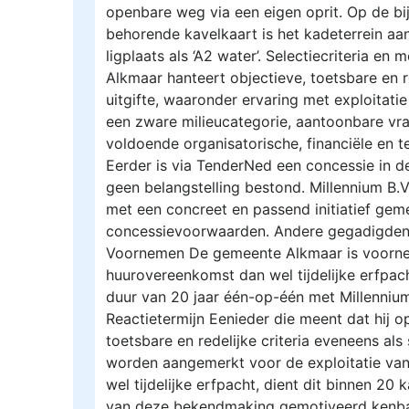
openbare weg via een eigen oprit. Op de bij
behorende kavelkaart is het kadeterrein aan
ligplaats als ‘A2 water’. Selectiecriteria e
Alkmaar hanteert objectieve, toetsbare en re
uitgifte, waaronder ervaring met exploitatie 
een zware milieucategorie, aantoonbare vra
voldoende organisatorische, financiële en t
Eerder is via TenderNed een concessie in 
geen belangstelling bestond. Millennium B.V
met een concreet en passend initiatief geme
concessievoorwaarden. Andere gegadigden 
Voornemen De gemeente Alkmaar is voorn
huurovereenkomst dan wel tijdelijke erfpa
duur van 20 jaar één-op-één met Millennium
Reactietermijn Eenieder die meent dat hij o
toetsbare en redelijke criteria eveneens al
worden aangemerkt voor de exploitatie van
wel tijdelijke erfpacht, dient dit binnen 20
van deze bekendmaking gemotiveerd kenba