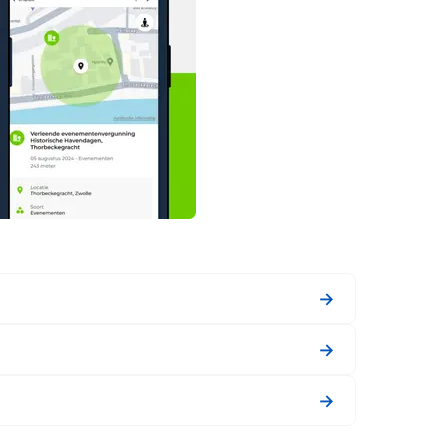
→
→
→