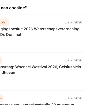
 aan cocaïne"
plan
6 aug 2026
igingsbesluit 2026 Waterschapsverordening
 De Dommel
n
5 aug 2026
anvraag: Woensel Westival 2026, Celsiusplein
indhoven
n
3 aug 2026
eratoezicht voetbalwedstrijd 23 augustus