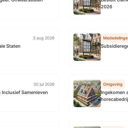
2026
3 aug 2026
Mededelinge
ale Staten
Subsidiereg
30 jul 2026
Omgeving
g Inclusief Samenleven
Ingekomen aa
horecabedri
Eindhoven