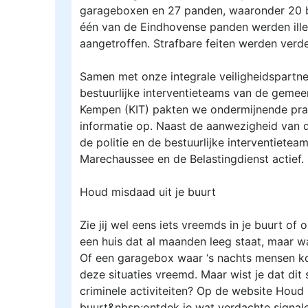
garageboxen en 27 panden, waaronder 20 be
één van de Eindhovense panden werden ille
aangetroffen. Strafbare feiten werden verde
Samen met onze integrale veiligheidspartn
bestuurlijke interventieteams van de gemee
Kempen (KIT) pakten we ondermijnende pra
informatie op. Naast de aanwezigheid van di
de politie en de bestuurlijke interventietea
Marechaussee en de Belastingdienst actief.
Houd misdaad uit je buurt
Zie jij wel eens iets vreemds in je buurt of 
een huis dat al maanden leeg staat, maar waa
Of een garagebox waar ‘s nachts mensen ko
deze situaties vreemd. Maar wist je dat dit 
criminele activiteiten? Op de website Houd 
buurt&nbsp;ontdek je wat verdachte signale