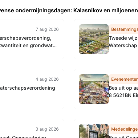
vense ondermijningsdagen: Kalasnikov en miljoenen
7 aug 2026
Bestemmings
terschapsverordening,
Tweede wijz
kwantiteit en grondwater
Waterschap
n, Waterschap De
4 aug 2026
Evenemente
Waterschapsverordening
Besluit op a
8 5621BN E
3 aug 2026
Mededelinge
geel: Onweersbuien
Besluit Cam