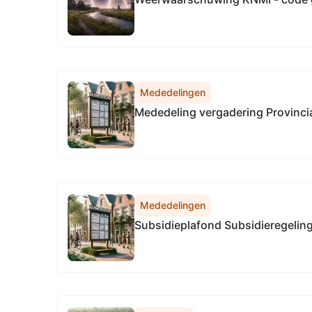
Mededelingen
Mededeling vergadering Provinci
Mededelingen
Subsidieplafond Subsidieregelin