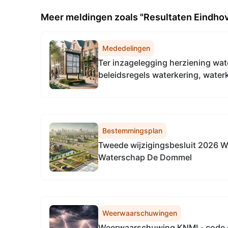
Meer meldingen zoals "Resultaten Eindho
Mededelingen
Ter inzagelegging herziening wa
beleidsregels waterkering, water
en hydrologische uitgangspunte
Dommel
Bestemmingsplan
Tweede wijzigingsbesluit 2026 
Waterschap De Dommel
Weerwaarschuwingen
Weerwaarschuwing KNMI - code 