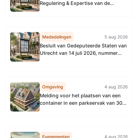
Regulering & Expertise van de
Omgevingsdienst
Noordzeekanaalgebied van 22 april
2026, tot het vaststellen van de
Vervangingsregeling directie
Mededelingen
5 aug 2026
Regulering & Expertise
Besluit van Gedeputeerde Staten van
Omgevingsdienst
Utrecht van 14 juli 2026, nummer
Noordzeekanaalgebied
UTSP-522568655-39251, tot
wijziging van het Natuurbeheerplan
2026 provincie Utrecht
Omgeving
4 aug 2026
Melding voor het plaatsen van een
container in een parkeervak van 30
juli t/m 14 augustus 2026 aan
Vermeerlaan 38 te Woudenberg
Evenementen
4 aug 2026