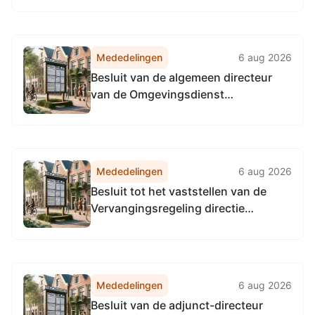
Omgevingsdienst
Noordzeekanaalgebied van 22 april
2026, tot het vaststellen van de
Mededelingen
6 aug 2026
Vervangingsregeling directie
Besluit van de algemeen directeur
Accountmanagement &
van de Omgevingsdienst
Bedrijfsvoering Omgevingsdienst...
Noordzeekanaalgebied van 22 april
2026, tot het vaststellen van de
Vervangingsregeling algemeen
directeur Omgevingsdienst
Mededelingen
6 aug 2026
Noordzeekanaalgebied
Besluit tot het vaststellen van de
Vervangingsregeling directie
Toezicht en Handhaving
Omgevingsdienst
Noordzeekanaalgebied
Mededelingen
6 aug 2026
Besluit van de adjunct-directeur