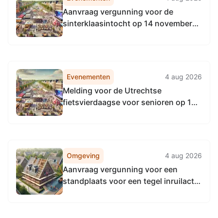
Aanvraag vergunning voor de
sinterklaasintocht op 14 november
2026, lampionnenoptocht op 20
november 2026, spelmiddag op 28
november 2026 & Sint Meet & Greet
op 5 december 2026 te Woudenberg
Evenementen
4 aug 2026
Melding voor de Utrechtse
fietsvierdaagse voor senioren op 1
september 2026 deels door
Woudenberg
Omgeving
4 aug 2026
Aanvraag vergunning voor een
standplaats voor een tegel inruilactie
op 19 september 2026 aan
Dorpsstraat 40 te Woudenberg