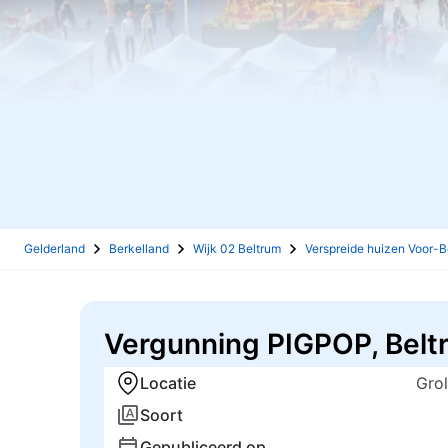
Gelderland
Berkelland
Wijk 02 Beltrum
Verspreide huizen Voor-B
Vergunning PIGPOP, Belt
Locatie
Gro
Soort
Gepubliceerd op