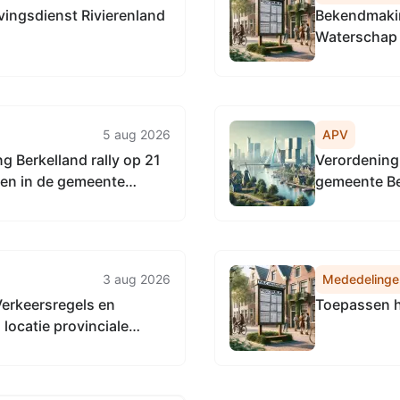
ingsdienst Rivierenland
Bekendmakin
Waterschap 
5 aug 2026
APV
Berkelland rally op 21
Verordening
en in de gemeente
gemeente Be
3 aug 2026
Mededelinge
Verkeersregels en
Toepassen h
locatie provinciale
derland.