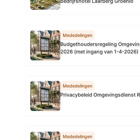
bedrijfshotel Laarberg Groenlo
Mededelingen
Budgethoudersregeling Omgeving
2026 (met ingang van 1-4-2026)
Mededelingen
Privacybeleid Omgevingsdienst R
Mededelingen