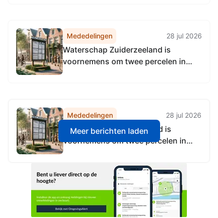
Mededelingen
28 jul 2026
Waterschap Zuiderzeeland is
voornemens om twee percelen in
erfpachtrecht uit te geven voor de
duur van veertig jaren aan de
gemeente Almere:
Mededelingen
28 jul 2026
Waterschap Zuiderzeeland is
Meer berichten laden
voornemens om twee percelen in
erfpachtrecht uit te geven voor de
duur van veertig jaren aan de
gemeente Almere: