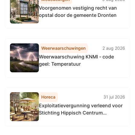
Regulering & Expertise
Voorgenomen vestiging recht van
Omgevingsdienst
opstal door de gemeente Dronten
Noordzeekanaalgebied
Weerwaarschuwingen
2 aug 2026
Weerwaarschuwing KNMI - code
geel: Temperatuur
Horeca
31 jul 2026
Exploitatievergunning verleend voor
Stichting Hippisch Centrum
Flevodrome aan Wisentweg 9A, 8251
PB Dronten