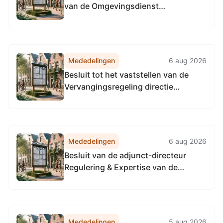
van de Omgevingsdienst
Bedrijfsvoering Omgevingsdienst...
Noordzeekanaalgebied van 22 april
2026, tot het vaststellen van de
Vervangingsregeling algemeen
directeur Omgevingsdienst
Mededelingen
6 aug 2026
Noordzeekanaalgebied
Besluit tot het vaststellen van de
Vervangingsregeling directie
Toezicht en Handhaving
Omgevingsdienst
Noordzeekanaalgebied
Mededelingen
6 aug 2026
Besluit van de adjunct-directeur
Regulering & Expertise van de
Omgevingsdienst
Noordzeekanaalgebied van 22 april
2026, tot het vaststellen van de
Vervangingsregeling directie
Mededelingen
5 aug 2026