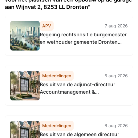
aan Wijnvat 2, 8253 LL Dronten"
APV
7 aug 2026
Regeling rechtspositie burgemeester
en wethouder gemeente Dronten
2026
Mededelingen
6 aug 2026
Besluit van de adjunct-directeur
Accountmanagement &
Bedrijfsvoering van de
Omgevingsdienst
Noordzeekanaalgebied van 22 april
2026, tot het vaststellen van de
Mededelingen
6 aug 2026
Vervangingsregeling directie
Besluit van de algemeen directeur
Accountmanagement &