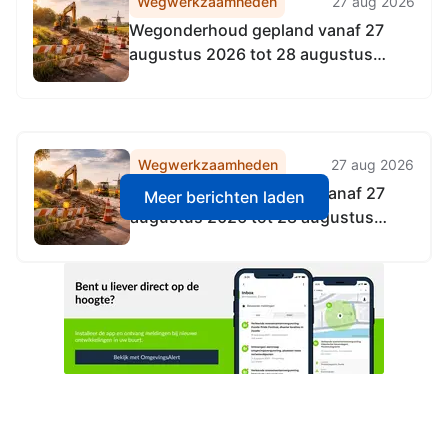
Wegwerkzaamheden
27 aug 2026
Wegonderhoud gepland vanaf 27
augustus 2026 tot 28 augustus
2026
Wegwerkzaamheden
27 aug 2026
Wegonderhoud gepland vanaf 27
Meer berichten laden
augustus 2026 tot 28 augustus
2026