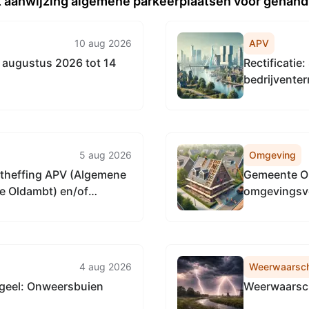
t aanwijzing algemene parkeerplaatsen voor gehand
10 aug 2026
APV
augustus 2026 tot 14
Rectificati
bedrijvente
5 aug 2026
Omgeving
theffing APV (Algemene
Gemeente Ol
te Oldambt) en/of
omgevingsve
laatsen van reclame-
Hoofdweg W
 van een evenement op
van 5 t/m 19...
4 aug 2026
Weerwaarsc
geel: Onweersbuien
Weerwaarsch