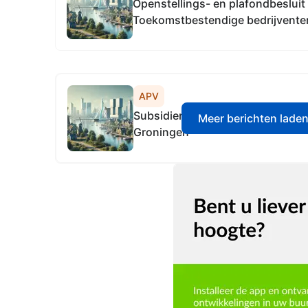
Openstellings- en plafondbesluit
Toekomstbestendige bedrijvente
APV
Subsidieregeling Toekomstbesten
Meer berichten lade
Groningen