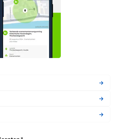
→
→
→