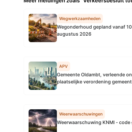
Meer meldingen zoals "Verkeersbesluit to
Wegwerkzaamheden
Wegonderhoud gepland vanaf 10 
augustus 2026
APV
Gemeente Oldambt, verleende on
plaatselijke verordening gemeen
Bijzondere Wetgeving voor het p
driehoeksborden in ten behoeve
19 september 2026 in de periode 
Weerwaarschuwingen
Weerwaarschuwing KNMI - code 