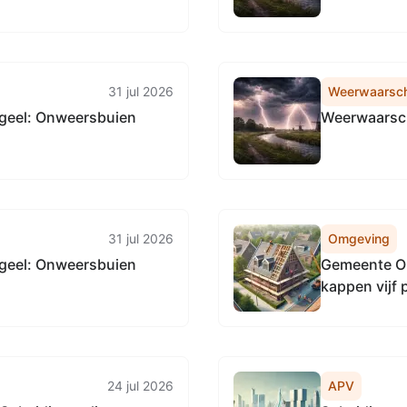
31 jul 2026
Weerwaarsc
geel: Onweersbuien
Weerwaarsch
31 jul 2026
Omgeving
geel: Onweersbuien
Gemeente Ol
kappen vijf 
Nieuwolda
24 jul 2026
APV