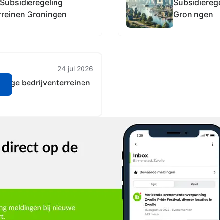
 Subsidieregeling
Subsidiereg
rreinen Groningen
Groningen
24 jul 2026
dige bedrijventerreinen
n