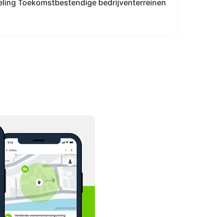
eling Toekomstbestendige bedrijventerreinen