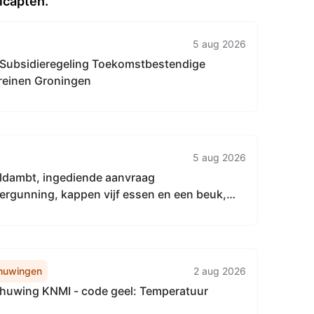
icapten."
5 aug 2026
e: Subsidieregeling Toekomstbestendige
rreinen Groningen
5 aug 2026
dambt, ingediende aanvraag
rgunning, kappen vijf essen en een beuk,
est 22, 9944 EB Nieuwolda
huwingen
2 aug 2026
uwing KNMI - code geel: Temperatuur