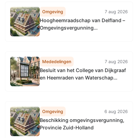
Omgeving
7 aug 2026
Hoogheemraadschap van Delfland –
Omgevingsvergunning
wateractiviteit – Haven, Maassluis
Mededelingen
7 aug 2026
Besluit van het College van Dijkgraaf
en Heemraden van Waterschap
Hollandse Delta houdende regels
omtrent mandaat (Mandaatbesluit
Waterschap Hollandse Delta 2020)
Omgeving
6 aug 2026
Beschikking omgevingsvergunning,
Provincie Zuid-Holland