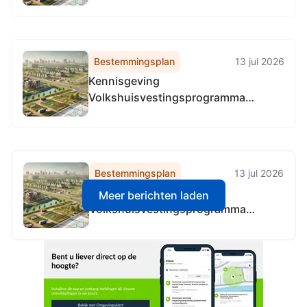
Bestemmingsplan
13 jul 2026
Kennisgeving
Volkshuisvestingsprogramma
Overijssel 2026-2035
Bestemmingsplan
13 jul 2026
Kennisgeving
Meer berichten laden
Volkshuisvestingsprogramma
Overijssel 2026-2035