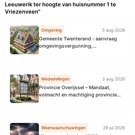
Leeuwerik ter hoogte van huisnummer 1 te
Vriezenveen"
Omgeving
5 aug 2026
Gemeente Twenterand - aanvraag
omgevingsvergunning,
Westerweilandweg achter nr. 20 -
VZV00 L 1710 - Vriezenveen, kappen
van 5 bomen en aanleggen van
beschoeiing, ontvangen op 17-07-
Mededelingen
3 aug 2026
2026, zaaknummer TR-Z2026-
Provincie Overijssel – Mandaat,
001590
volmacht en machtiging provincie
Utrecht inzake aanbesteding
communicatiepartner
fietsstimuleringsapp
Weerwaarschuwingen
29 jul 2026