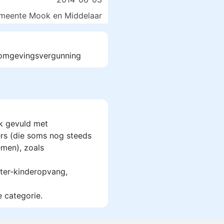
meente Mook en Middelaar
t omgevingsvergunning
k gevuld met
rs (die soms nog steeds
men), zoals
ter-kinderopvang,
e categorie.