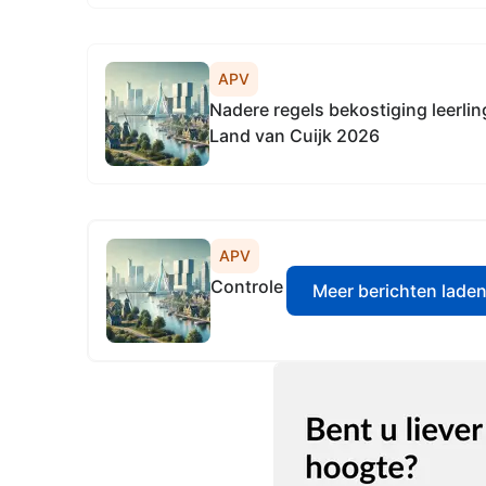
APV
Nadere regels bekostiging leerl
Land van Cuijk 2026
APV
Controle Verordening Regio Noo
Meer berichten lade