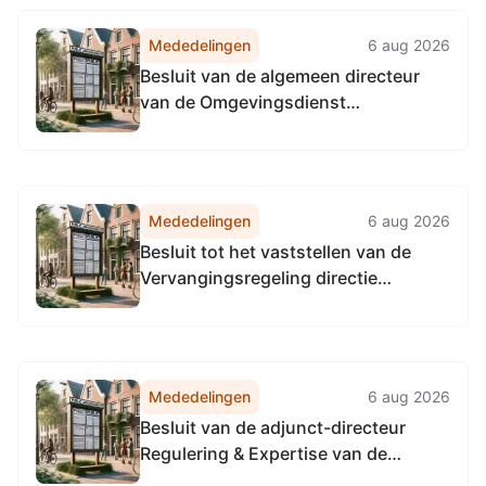
Noordzeekanaalgebied van 22 april
2026, tot het vaststellen van de
Mededelingen
6 aug 2026
Vervangingsregeling directie
Besluit van de algemeen directeur
Accountmanagement &
van de Omgevingsdienst
Bedrijfsvoering Omgevingsdienst...
Noordzeekanaalgebied van 22 april
2026, tot het vaststellen van de
Vervangingsregeling algemeen
directeur Omgevingsdienst
Mededelingen
6 aug 2026
Noordzeekanaalgebied
Besluit tot het vaststellen van de
Vervangingsregeling directie
Toezicht en Handhaving
Omgevingsdienst
Noordzeekanaalgebied
Mededelingen
6 aug 2026
Besluit van de adjunct-directeur
Regulering & Expertise van de
Omgevingsdienst