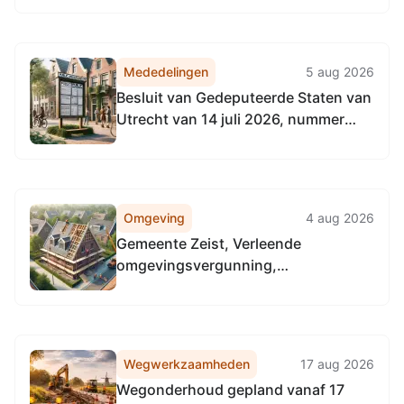
Noordzeekanaalgebied van 22 april
2026, tot het vaststellen van de
Vervangingsregeling directie
Mededelingen
5 aug 2026
Regulering & Expertise
Besluit van Gedeputeerde Staten van
Omgevingsdienst
Utrecht van 14 juli 2026, nummer
Noordzeekanaalgebied
UTSP-522568655-39251, tot
wijziging van het Natuurbeheerplan
2026 provincie Utrecht
Omgeving
4 aug 2026
Gemeente Zeist, Verleende
omgevingsvergunning,
Burgemeester Patijnlaan 101, 3705
CC Zeist, het uitbreiden van de
woning met een aanbouw en
dakopbouw
Wegwerkzaamheden
17 aug 2026
Wegonderhoud gepland vanaf 17