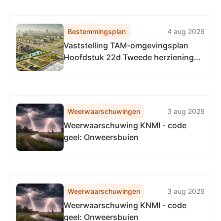
evenement “Burendag” op 26
september 2026 aan Edmond
Jasparstraat te Melick
Bestemmingsplan
4 aug 2026
Vaststelling TAM-omgevingsplan
Hoofdstuk 22d Tweede herziening
parapluplan kamerverhuur en
ministudio's
Weerwaarschuwingen
3 aug 2026
Weerwaarschuwing KNMI - code
geel: Onweersbuien
Weerwaarschuwingen
3 aug 2026
Weerwaarschuwing KNMI - code
geel: Onweersbuien