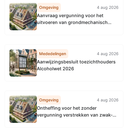
Omgeving
4 aug 2026
Aanvraag vergunning voor het
uitvoeren van grondmechanisch
onderzoek op de kruising van de
N293 – Zwarteberg te St. Odiliënberg
Mededelingen
4 aug 2026
Aanwijzingsbesluit toezichthouders
Alcoholwet 2026
Omgeving
4 aug 2026
Ontheffing voor het zonder
vergunning verstrekken van zwak-
alcoholhoudende drank tijdens het