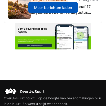
Wegonderhoud gepland vanaf 17
Meer berichten laden
augustus 2026 tot 18 augustus
2026
OverUwBuurt houdt u op de hoogte van bekendmakingen bij u
in de buurt. Zo weet u altijd wat er speelt.