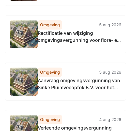
Omgeving
5 aug 2026
Rectificatie van wijziging
omgevingsvergunning voor flora- en
fauna-activiteit aan Wageningen
University & Research voor
wetenschappelijk onderzoek naar
wilde flora en fauna in geheel
Omgeving
5 aug 2026
Zeeland
Aanvraag omgevingsvergunning van
Sinke Pluimveeopfok B.V. voor het
wijzigen van een pluimveehouderij
aan de Blauwhoefseweg 2a in
Kruiningen
Omgeving
4 aug 2026
Verleende omgevingsvergunning