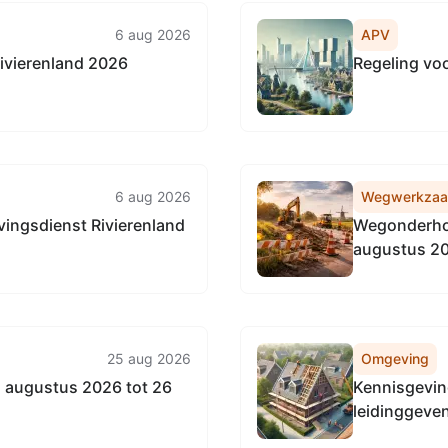
6 aug 2026
APV
ivierenland 2026
Regeling vo
6 aug 2026
Wegwerkza
ingsdienst Rivierenland
Wegonderhou
augustus 2
25 aug 2026
Omgeving
 augustus 2026 tot 26
Kennisgevin
leidinggeve
to Go geves