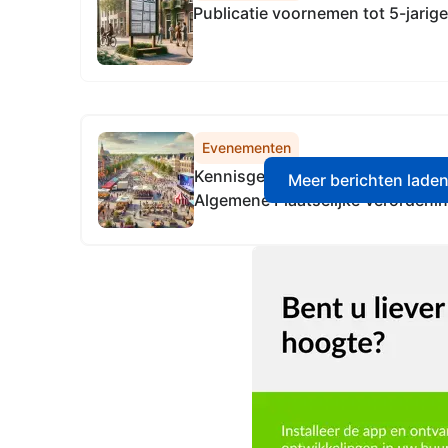
Publicatie voornemen tot 5-jarig
Evenementen
Kennisgeving melding A-eveneme
Meer berichten lade
Algemene Plaatselijke Verordenin