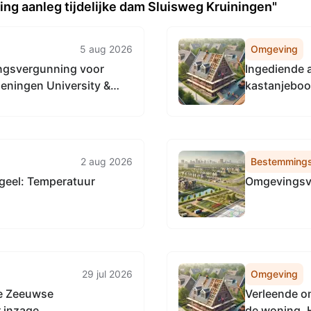
ng aanleg tijdelijke dam Sluisweg Kruiningen"
5 aug 2026
Omgeving
ingsvergunning voor
Ingediende 
geningen University &
kastanjeboo
onderzoek naar wilde
2 aug 2026
Bestemmings
geel: Temperatuur
Omgevingsve
29 jul 2026
Omgeving
de Zeeuwse
Verleende o
r inzage
de woning, 