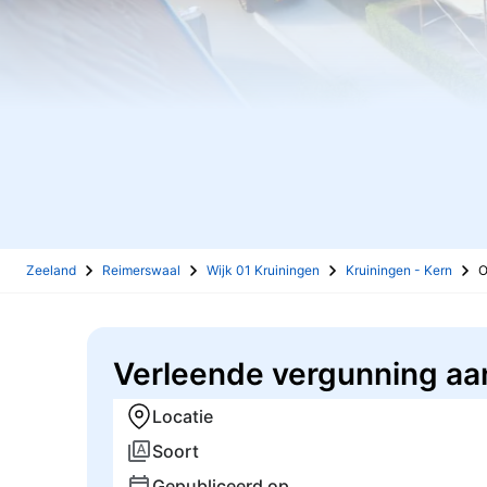
Zeeland
Reimerswaal
Wijk 01 Kruiningen
Kruiningen - Kern
O
Verleende vergunning aan
Locatie
Soort
Gepubliceerd op