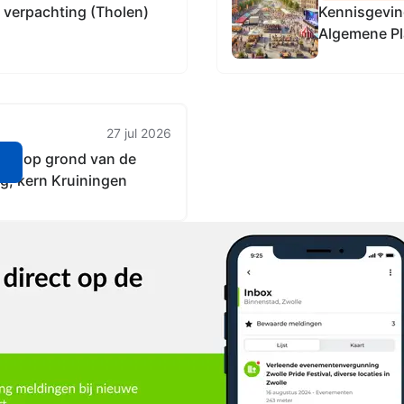
e verpachting (Tholen)
Kennisgevin
Algemene Pla
27 jul 2026
nt op grond van de
n
g, kern Kruiningen