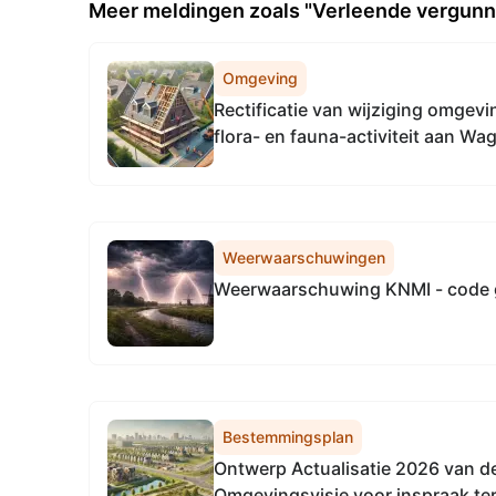
Meer meldingen zoals "Verleende vergunni
Omgeving
Rectificatie van wijziging omgev
flora- en fauna-activiteit aan Wa
Research voor wetenschappelijk 
flora en fauna in geheel Zeeland
Weerwaarschuwingen
Weerwaarschuwing KNMI - code 
Bestemmingsplan
Ontwerp Actualisatie 2026 van 
Omgevingsvisie voor inspraak te