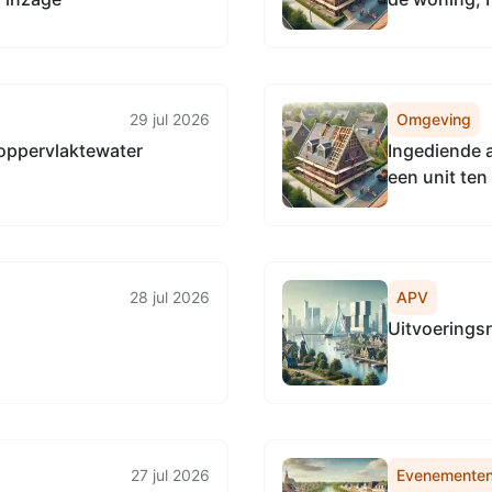
29 jul 2026
Omgeving
 oppervlaktewater
Ingediende 
een unit ten
huisartsenpr
28 jul 2026
APV
Uitvoeringsr
27 jul 2026
Evenemente