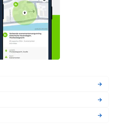
→
→
→