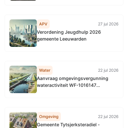
APV
27 jul 2026
Verordening Jeugdhulp 2026
gemeente Leeuwarden
Water
22 jul 2026
Aanvraag omgevingsvergunning
wateractiviteit WF-1016147
aanleggen van kabels t.b.v.
verzwaring van het
elektriciteitsnetwerk t.h.v.
Smidspaed 17 A , Earnewâld
Omgeving
22 jul 2026
Gemeente Tytsjerksteradiel -