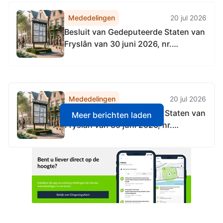
Mededelingen
20 jul 2026
Besluit van Gedeputeerde Staten van
Fryslân van 30 juni 2026, nr.
02531432, tot vaststelling van de
Beleidsregel gemeenschappelijk
financieel toezichtkader gemeenten
Fryslân 2026
Mededelingen
20 jul 2026
Besluit van Gedeputeerde Staten van
Meer berichten laden
Fryslân van 30 juni 2026, nr.
02531432, tot vaststelling van de
Beleidsregel gemeenschappelijk
financieel toezichtkader gemeenten
Fryslân 2026