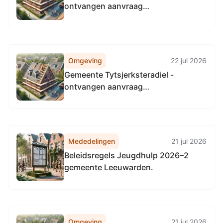
ontvangen aanvraag
omgevingsvergunning, het kappen
van 19 diverse bomen, Koaidyk (It
Wiid), Earnewâld
Omgeving
22 jul 2026
Gemeente Tytsjerksteradiel -
ontvangen aanvraag
omgevingsvergunning, het
vernieuwen/verhogen bestaand dak,
het plaatsen van een dakkapel en het
kappen van een boom, Eilânsgrien
Mededelingen
21 jul 2026
29, Earnewâld
Beleidsregels Jeugdhulp 2026–2
gemeente Leeuwarden.
Omgeving
21 jul 2026