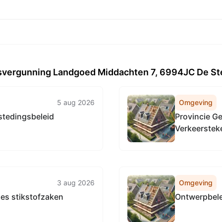
svergunning Landgoed Middachten 7, 6994JC De St
5 aug 2026
Omgeving
tedingsbeleid
Provincie G
Verkeersteke
wegen in de 
3 aug 2026
Omgeving
es stikstofzaken
Ontwerpbele