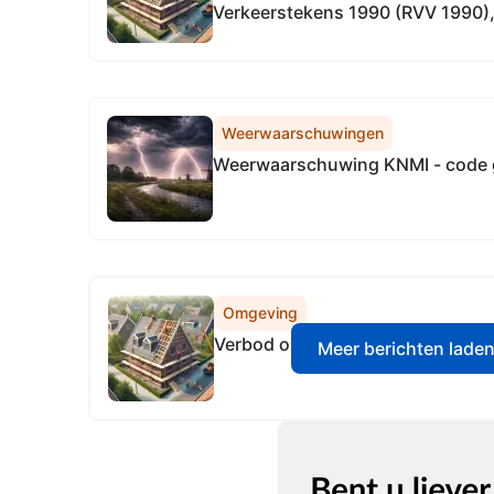
Verkeerstekens 1990 (RVV 1990), 
alle provinciale wegen in gelderla
Weerwaarschuwingen
Weerwaarschuwing KNMI - code 
Omgeving
Verbod op het onttrekken van wa
Meer berichten lade