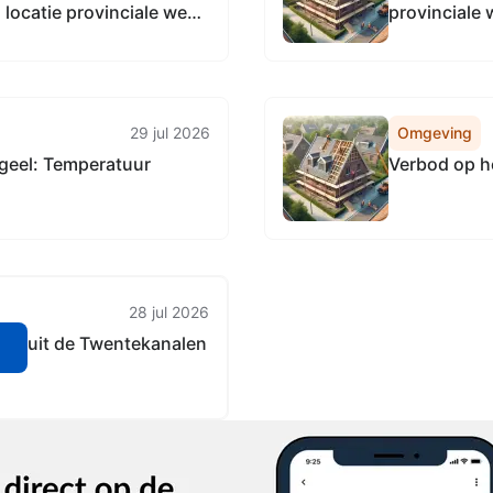
locatie provinciale weg
provinciale
nd,
29 jul 2026
Omgeving
geel: Temperatuur
Verbod op h
28 jul 2026
ter uit de Twentekanalen
n