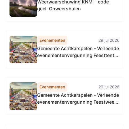
Weerwaarschuwing KNMI - code
geel: Onweersbuien
Evenementen
29 jul 2026
Gemeente Achtkarspelen - Verleende
evenementenvergunning Feesttent
Parklaan tijdens Feestweek
Buitenpost 1 t/m 5 augustus 2026
Evenementen
29 jul 2026
Gemeente Achtkarspelen - Verleende
evenementenvergunning Feestweek
Buitenpost 30 juli 2026 van 19:00
uur tot 02:00 uur en 31 juli 2026 van
20:00 uur tot 02:00 uur