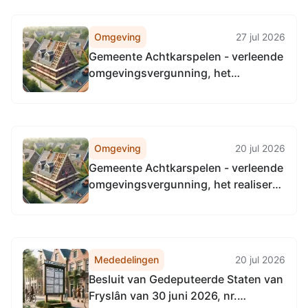
Buitenpost
Omgeving
27 jul 2026
Gemeente Achtkarspelen - verleende
omgevingsvergunning, het
verbouwen/renoveren van een
woning, Parcours 49, Buitenpost
Omgeving
20 jul 2026
Gemeente Achtkarspelen - verleende
omgevingsvergunning, het realiseren
van een uitbouw, verhogen zadeldak
garage d.m.v. dakkapellen,
uitbreiden garage (omgevingsplan en
technisch), Parcours 56, Buitenpost
Mededelingen
20 jul 2026
Besluit van Gedeputeerde Staten van
Fryslân van 30 juni 2026, nr.