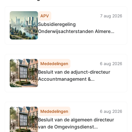
APV
7 aug 2026
Subsidieregeling
Onderwijsachterstanden Almere
2027-2030
Mededelingen
6 aug 2026
Besluit van de adjunct-directeur
Accountmanagement &
Bedrijfsvoering van de
Omgevingsdienst
Noordzeekanaalgebied van 22 april
2026, tot het vaststellen van de
Mededelingen
6 aug 2026
Vervangingsregeling directie
Besluit van de algemeen directeur
Accountmanagement &
van de Omgevingsdienst
Bedrijfsvoering Omgevingsdienst...