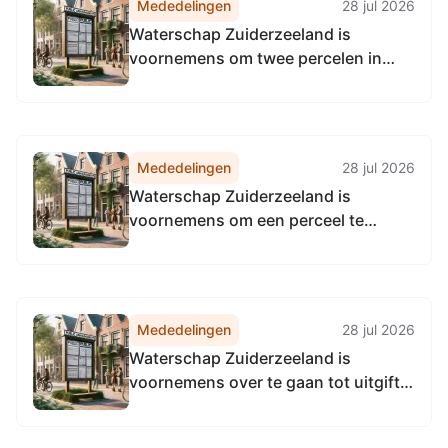
Mededelingen
28 jul 2026
Waterschap Zuiderzeeland is
voornemens om twee percelen in
erfpachtrecht uit te geven voor de
duur van veertig jaren aan de
gemeente Almere:
Mededelingen
28 jul 2026
Waterschap Zuiderzeeland is
voornemens om een perceel te
verkopen aan Liander N.V. ten
behoeve van realisatie van een trafo
en het vestigen van een recht van
opstal voor een elektrakabel:
Mededelingen
28 jul 2026
Waterschap Zuiderzeeland is
voornemens over te gaan tot uitgifte
van een (gedeeltelijke) perceel: