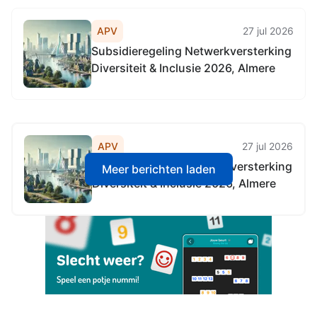
APV
27 jul 2026
Subsidieregeling Netwerkversterking
Diversiteit & Inclusie 2026, Almere
APV
27 jul 2026
Subsidieregeling Netwerkversterking
Meer berichten laden
Diversiteit & Inclusie 2026, Almere