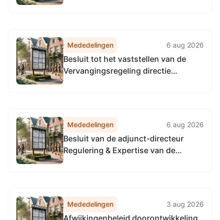
Noordzeekanaalgebied van 22 april
2026, tot het vaststellen van de
Vervangingsregeling algemeen
directeur Omgevingsdienst
Mededelingen
6 aug 2026
Noordzeekanaalgebied
Besluit tot het vaststellen van de
Vervangingsregeling directie
Toezicht en Handhaving
Omgevingsdienst
Noordzeekanaalgebied
Mededelingen
6 aug 2026
Besluit van de adjunct-directeur
Regulering & Expertise van de
Omgevingsdienst
Noordzeekanaalgebied van 22 april
2026, tot het vaststellen van de
Vervangingsregeling directie
Mededelingen
3 aug 2026
Regulering & Expertise
Afwijkingenbeleid doorontwikkeling