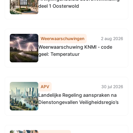
Omgevingsdienst
deel 1 Oosterwold
Noordzeekanaalgebied
Weerwaarschuwingen
2 aug 2026
Weerwaarschuwing KNMI - code
geel: Temperatuur
APV
30 jul 2026
Landelijke Regeling aanspraken na
Dienstongevallen Veiligheidsregio’s