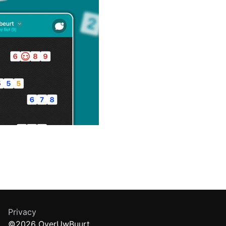
Privacy
©2026 OverUwBuurt