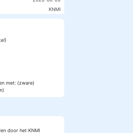
KNMI
e!)
en met: (zware)
m)
den door het KNMI