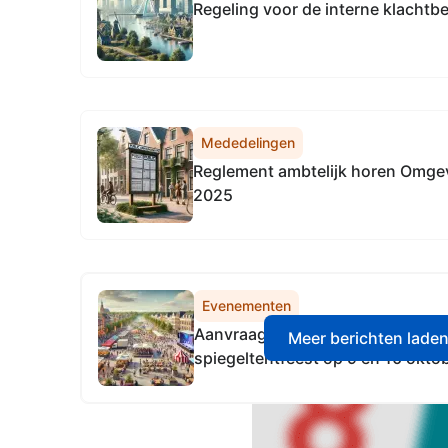
Regeling voor de interne klachtb
Mededelingen
Reglement ambtelijk horen Omgev
2025
Evenementen
Aanvraag vergunning voor het or
Meer berichten lade
spiegeltentfeest op 9 en 10 okto
parkeerplaats in het Lingebos te