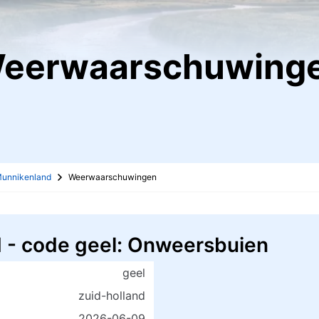
Weerwaarschuwing
 Munnikenland
Weerwaarschuwingen
- code geel: Onweersbuien
geel
zuid-holland
2026-06-09