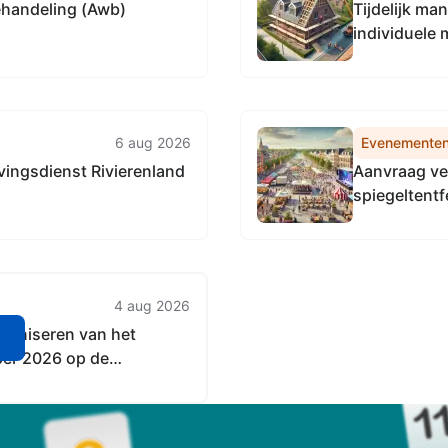
ehandeling (Awb)
Tijdelijk m
individuele
6 aug 2026
Evenemente
ingsdienst Rivierenland
Aanvraag ve
spiegeltentf
parkeerplaat
4 aug 2026
ganiseren van het
n
ber 2026 op de
 Vuren