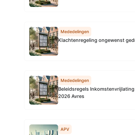
Mededelingen
Klachtenregeling ongewenst ged
Mededelingen
Beleidsregels Inkomstenvrijlating
2026 Avres
APV