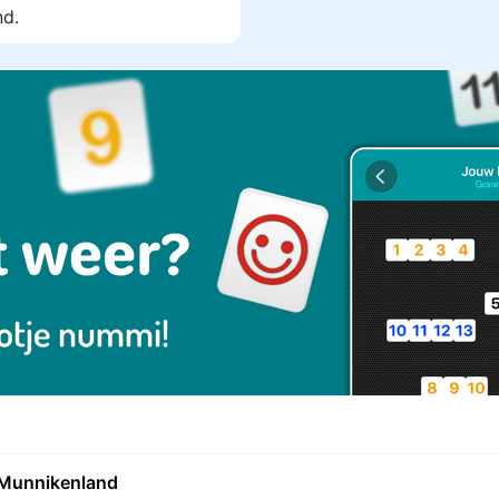
d.
t Munnikenland