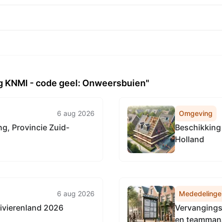
 KNMI - code geel: Onweersbuien"
6 aug 2026
Omgeving
g, Provincie Zuid-
Beschikking
Holland
6 aug 2026
Mededelinge
ivierenland 2026
Vervangingsr
en teamman