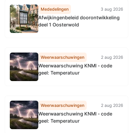
Vervangingsregeling directie
Mededelingen
3 aug 2026
Regulering & Expertise
Afwijkingenbeleid doorontwikkeling
Omgevingsdienst
deel 1 Oosterwold
Noordzeekanaalgebied
Weerwaarschuwingen
2 aug 2026
Weerwaarschuwing KNMI - code
geel: Temperatuur
Weerwaarschuwingen
2 aug 2026
Weerwaarschuwing KNMI - code
geel: Temperatuur