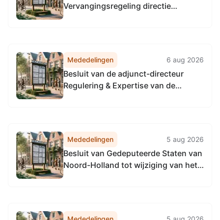
Vervangingsregeling directie
Toezicht en Handhaving
Omgevingsdienst
Noordzeekanaalgebied
Mededelingen
6 aug 2026
Besluit van de adjunct-directeur
Regulering & Expertise van de
Omgevingsdienst
Noordzeekanaalgebied van 22 april
2026, tot het vaststellen van de
Vervangingsregeling directie
Mededelingen
5 aug 2026
Regulering & Expertise
Besluit van Gedeputeerde Staten van
Omgevingsdienst
Noord-Holland tot wijziging van het
Noordzeekanaalgebied
Verkeersbesluit nr. 11674 (PB 18 juli
2025) tot het samenvoegen van de
passantenplaatsen op de vaarwegen
in beheer bij de provincie Noord-
Mededelingen
5 aug 2026