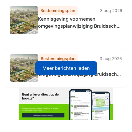
Bestemmingsplan
3 aug 2026
Kennisgeving voornemen
omgevingsplanwijziging Bruidsschat
milieu Amstelveen
Bestemmingsplan
3 aug 2026
Kennisgeving voornemen
Meer berichten laden
omgevingsplanwijziging Bruidsschat
milieu Amstelveen