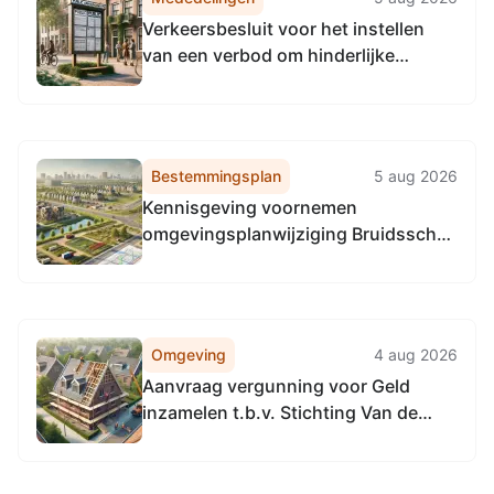
Holland en het uniformeren van de...
Verkeersbesluit voor het instellen
van een verbod om hinderlijke
waterbeweging te veroorzaken op
het Kanaal Omval-Kolhorn tussen hm
5,1 en hm 11,2
Bestemmingsplan
5 aug 2026
Kennisgeving voornemen
omgevingsplanwijziging Bruidsschat
milieu Amstelveen
Omgeving
4 aug 2026
Aanvraag vergunning voor Geld
inzamelen t.b.v. Stichting Van de
Familieleden van 23 t/m 28 augustus
2026, Gemeente Amstelveen