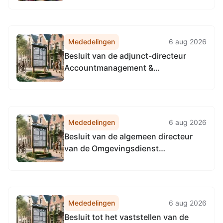
Mededelingen
6 aug 2026
Besluit van de adjunct-directeur
Accountmanagement &
Bedrijfsvoering van de
Omgevingsdienst
Noordzeekanaalgebied van 22 april
2026, tot het vaststellen van de
Mededelingen
6 aug 2026
Vervangingsregeling directie
Besluit van de algemeen directeur
Accountmanagement &
van de Omgevingsdienst
Bedrijfsvoering Omgevingsdienst...
Noordzeekanaalgebied van 22 april
2026, tot het vaststellen van de
Vervangingsregeling algemeen
directeur Omgevingsdienst
Mededelingen
6 aug 2026
Noordzeekanaalgebied
Besluit tot het vaststellen van de