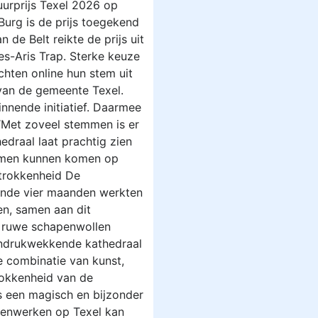
tuurprijs Texel 2026 op
urg is de prijs toegekend
de Belt reikte de prijs uit
es-Aris Trap. Sterke keuze
chten online hun stem uit
 van de gemeente Texel.
nnende initiatief. Daarmee
“Met zoveel stemmen is er
edraal laat prachtig zien
 samen kunnen komen op
etrokkenheid De
ende vier maanden werkten
en, samen aan dit
0 ruwe schapenwollen
 indrukwekkende kathedraal
e combinatie van kunst,
trokkenheid van de
s een magisch en bijzonder
menwerken op Texel kan