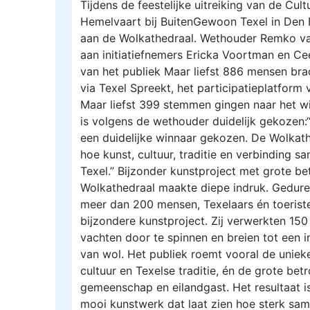
Tijdens de feestelijke uitreiking van de Cul
Hemelvaart bij BuitenGewoon Texel in Den B
aan de Wolkathedraal. Wethouder Remko van 
aan initiatiefnemers Ericka Voortman en Ce
van het publiek Maar liefst 886 mensen bra
via Texel Spreekt, het participatieplatform
Maar liefst 399 stemmen gingen naar het wi
is volgens de wethouder duidelijk gekozen:
een duidelijke winnaar gekozen. De Wolkath
hoe kunst, cultuur, traditie en verbinding
Texel.” Bijzonder kunstproject met grote b
Wolkathedraal maakte diepe indruk. Gedur
meer dan 200 mensen, Texelaars én toerist
bijzondere kunstproject. Zij verwerkten 15
vachten door te spinnen en breien tot een
van wol. Het publiek roemt vooral de uniek
cultuur en Texelse traditie, én de grote be
gemeenschap en eilandgast. Het resultaat i
mooi kunstwerk dat laat zien hoe sterk sa