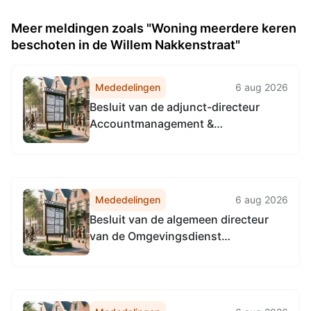
Meer meldingen zoals "Woning meerdere keren
beschoten in de Willem Nakkenstraat"
Mededelingen
6 aug 2026
Besluit van de adjunct-directeur
Accountmanagement &
Bedrijfsvoering van de
Omgevingsdienst
Noordzeekanaalgebied van 22 april
2026, tot het vaststellen van de
Mededelingen
6 aug 2026
Vervangingsregeling directie
Besluit van de algemeen directeur
Accountmanagement &
van de Omgevingsdienst
Bedrijfsvoering Omgevingsdienst...
Noordzeekanaalgebied van 22 april
2026, tot het vaststellen van de
Vervangingsregeling algemeen
directeur Omgevingsdienst