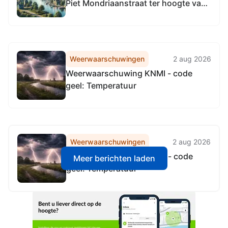
Piet Mondriaanstraat ter hoogte van
nummer: 129 in Amsterdam
Weerwaarschuwingen
2 aug 2026
Weerwaarschuwing KNMI - code
geel: Temperatuur
Weerwaarschuwingen
2 aug 2026
Weerwaarschuwing KNMI - code
Meer berichten laden
geel: Temperatuur