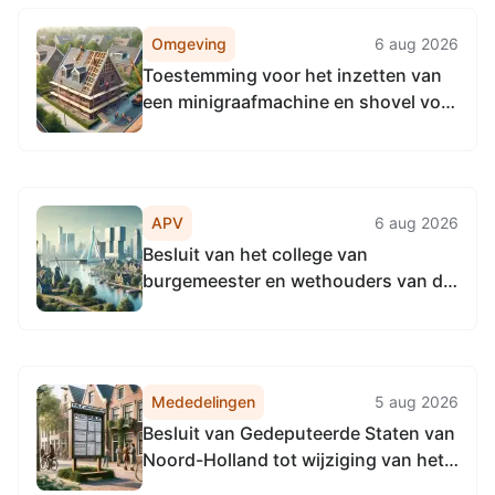
Omgeving
6 aug 2026
Toestemming voor het inzetten van
een minigraafmachine en shovel voor
het aanbrengen van een
groenvoorziening ter hoogte van
Staalmeesterslaan/Jan
Evertsenstraat te Amsterdam
APV
6 aug 2026
Besluit van het college van
burgemeester en wethouders van de
gemeente Amsterdam tot vaststellen
subsidieplafond voor de
Subsidieregeling Aanpak Binnenstad
per 1 september 2026 op € 0
Mededelingen
5 aug 2026
Besluit van Gedeputeerde Staten van
Noord-Holland tot wijziging van het
Verkeersbesluit nr. 11674 (PB 18 juli