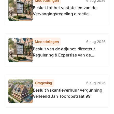
Mededelingen
6 aug 2026
Noordzeekanaalgebied
Besluit tot het vaststellen van de
Vervangingsregeling directie
Toezicht en Handhaving
Omgevingsdienst
Noordzeekanaalgebied
Mededelingen
6 aug 2026
Besluit van de adjunct-directeur
Regulering & Expertise van de
Omgevingsdienst
Noordzeekanaalgebied van 22 april
2026, tot het vaststellen van de
Vervangingsregeling directie
Omgeving
6 aug 2026
Regulering & Expertise
Besluit vakantieverhuur vergunning
Omgevingsdienst
Verleend Jan Tooropstraat 99
Noordzeekanaalgebied