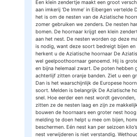
Een klein zendertje maakt een groot versch
aan imkerij ‘De Imme’ in Eibergen vertelde 
het is om de nesten van de Aziatische hoorn
zomer gebruiken we zenders. De nesten ha
bomen. De hoornaar krijgt een klein zender
aan het nest. De nesten worden op deze ma
is nodig, want deze soort bedreigt bijen en
herkent u de Aziatische hoornaar De Aziat
wel geelpoothoornaar genoemd. Hij is gro
en bijna helemaal zwart. De poten hebben g
achterlijf zitten oranje banden. Ziet u een
Dan is het waarschijnlijk de Europese hoorn
soort. Melden is belangrijk De Aziatische h
snel. Hoe eerder een nest wordt gevonden, h
zitten ze de nesten laag en zijn ze makkelij
bouwen de hoornaars een groter nest hoog
melding te doen helpt u mee om bijen, hom
beschermen. Eén nest kan per seizoen kilo’s
nest verwijderen is niet verstandig. Wetho