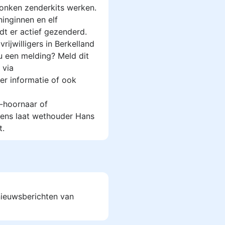
honken zenderkits werken.
ninginnen en elf
dt er actief gezenderd.
ijwilligers in Berkelland
u een melding? Meld dit
 via
er informatie of ook
-hoornaar of
lens laat wethouder Hans
t.
 nieuwsberichten van