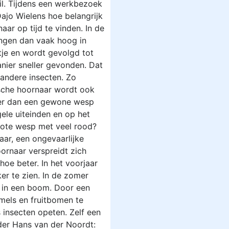
il. Tijdens een werkbezoek
Dajo Wielens hoe belangrijk
aar op tijd te vinden. In de
ngen dan vaak hoog in
tje en wordt gevolgd tot
nier sneller gevonden. Dat
 andere insecten. Zo
ische hoornaar wordt ook
ter dan een gewone wesp
ele uiteinden en op het
 grote wesp met veel rood?
aar, een ongevaarlijke
oornaar verspreidt zich
oe beter. In het voorjaar
ker te zien. In de zomer
 in een boom. Door een
mels en fruitbomen te
 insecten opeten. Zelf een
uder Hans van der Noordt: