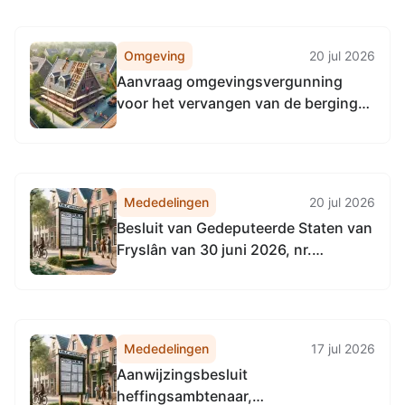
Omgeving
20 jul 2026
Aanvraag omgevingsvergunning
voor het vervangen van de berging
door een nieuwe houtenschuur met
overkapping aan de nabij
Goutumerdyk 43 in Leeuwarden (OV-
2026-038741)
Mededelingen
20 jul 2026
Besluit van Gedeputeerde Staten van
Fryslân van 30 juni 2026, nr.
02531432, tot vaststelling van de
Beleidsregel gemeenschappelijk
financieel toezichtkader gemeenten
Fryslân 2026
Mededelingen
17 jul 2026
Aanwijzingsbesluit
heffingsambtenaar,