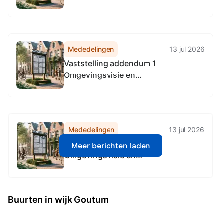
invorderingsambtenaar,
belastingmedewerkers en
belastingdeurwaarder
Mededelingen
13 jul 2026
Vaststelling addendum 1
Omgevingsvisie en
Beleidsprogramma Wonen in de Stad
Mededelingen
13 jul 2026
Vaststelling addendum 1
Meer berichten laden
Omgevingsvisie en
Beleidsprogramma Wonen in de Stad
Buurten in wijk Goutum