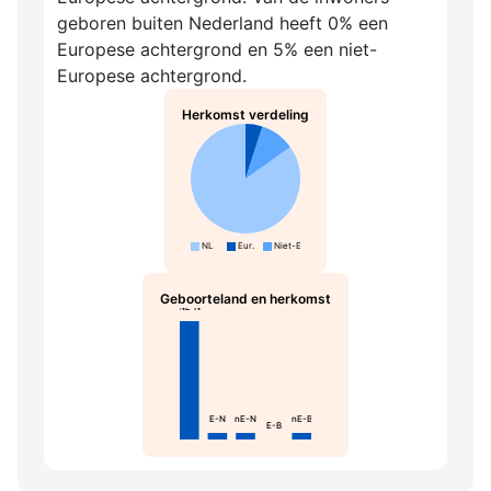
geboren buiten Nederland heeft 0% een
Europese achtergrond en 5% een niet-
Europese achtergrond.
Herkomst verdeling
NL
Eur.
Niet-Eur.
Geboorteland en herkomst
NL-N
E-N
nE-N
nE-B
E-B