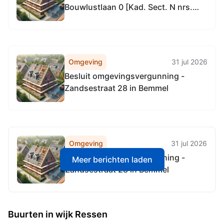
Bouwlustlaan 0 [Kad. Sect. N nrs.
4225, 4226, 5075] in Ressen
Omgeving
31 jul 2026
Besluit omgevingsvergunning -
Zandsestraat 28 in Bemmel
Omgeving
31 jul 2026
Besluit omgevingsvergunning -
Meer berichten laden
Zandsestraat 28 in Bemmel
Buurten in wijk Ressen