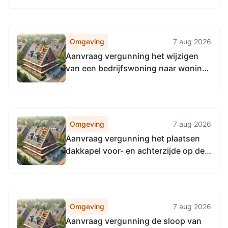
grondwater voor aanleg van kabels
in deeltracé 4 op diverse locaties in
de omgeving van Gameren
Omgeving
7 aug 2026
Aanvraag vergunning het wijzigen
van een bedrijfswoning naar woning
en het slopen van bedrijfsbebouwing
op de locatie Slijkwellsestraat 16 te
Well zaaknummer ODR2611088
Omgeving
7 aug 2026
Aanvraag vergunning het plaatsen
dakkapel voor- en achterzijde op de
locatie Haarstraat 40a te
Ammerzoden zaaknummer
ODR2610516
Omgeving
7 aug 2026
Aanvraag vergunning de sloop van