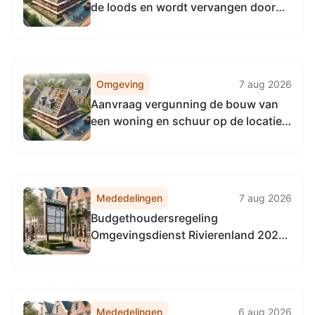
de loods en wordt vervangen door
een losstaand bijgebouw op de
locatie Heust 9a te Well zaaknummer
ODR2611017
Omgeving
7 aug 2026
Aanvraag vergunning de bouw van
een woning en schuur op de locatie
Wellseindsestraat 0 te Well
zaaknummer ODR2611107
Mededelingen
7 aug 2026
Budgethoudersregeling
Omgevingsdienst Rivierenland 2026
(met ingang van 1-4-2026)
Mededelingen
6 aug 2026