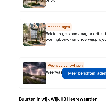
2025
Mededelingen
Beleidsregels aanvraag prioriteit
woningbouw- en onderwijsproje
Weerwaarschuwingen
Weerwaarschuwing KNMI - code 
Meer berichten lade
Buurten in wijk Wijk 03 Heerewaarden