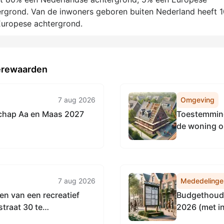
rgrond. Van de inwoners geboren buiten Nederland heeft 
Europese achtergrond.
eerewaarden
7 aug 2026
Omgeving
chap Aa en Maas 2027
Toestemming
de woning o
zaaknumme
7 aug 2026
Mededelinge
en van een recreatief
Budgethoude
straat 30 te
2026 (met i
2610502