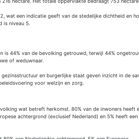
 216 hectare. Het totale oppervlakte bedraagt 753 hectare
2, wat een indicatie geeft van de stedelijke dichtheid en 
d is niveau 5.
n is 44% van de bevolking getrouwd, terwijl 44% ongetrou
uwe of weduwnaar.
ezinsstructuur en burgerlijke staat geven inzicht in de s
beleidsvoering voor welzijn en zorg.
volking wat betreft herkomst. 80% van de inwoners heeft 
ropese achtergrond (exclusief Nederland) en 5% heeft een 
ft 80% een Nederlandse achtergrond, 5% een Europese