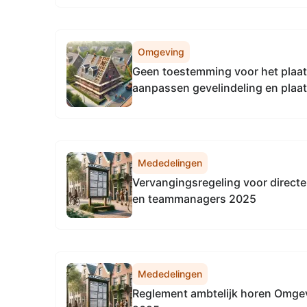
Omgeving
Geen toestemming voor het plaat
aanpassen gevelindeling en plaa
locatie Vossenweide 4 te Heere
ODR2609693
Mededelingen
Vervangingsregeling voor directeu
en teammanagers 2025
Mededelingen
Reglement ambtelijk horen Omgev