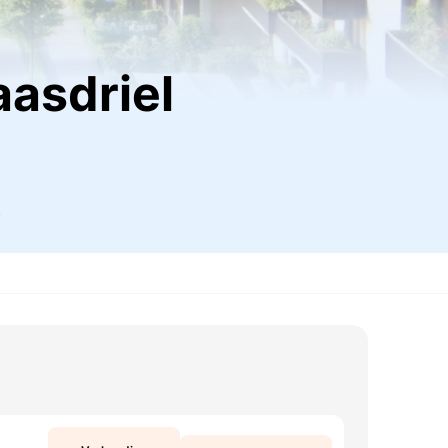
aasdriel
.