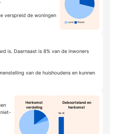
.
hoe verspreid de woningen
Land
Water
wd is. Daarnaast is 8% van de inwoners
amenstelling van de huishoudens en kunnen
Herkomst
Geboorteland en
een
verdeling
herkomst
niet-
NL-N