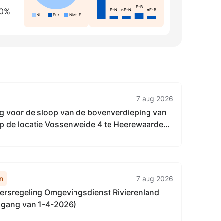
E-B
10%
E-N
nE-N
nE-B
NL
Eur.
Niet-Eur.
7 aug 2026
 voor de sloop van de bovenverdieping van
p de locatie Vossenweide 4 te Heerewaarden
r ODR2607570
n
7 aug 2026
rsregeling Omgevingsdienst Rivierenland
ngang van 1-4-2026)