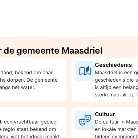
r de gemeente Maasdriel
Geschiedenis
erland, bekend om haar
Maasdriel is een g
sche dorpen. De gemeente
geschiedenis die 
angs het water.
is altijd een bela
sterke nadruk op fr
Cultuur
d, een vruchtbaar gebied
De cultuur in Maa
De regio staat bekend om
en lokale markten
ers, wat het ideaal maakt
tijdens evenemente