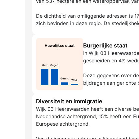
van 537 hectare en een wateroppervlak van
De dichtheid van omliggende adressen is 17
zich bevinden in deze regio. De stedelijkhei
Burgerlijke staat
Huwelijkse staat
In Wijk 03 Heerewaarde
gescheiden en 4% wed
Getr
Ongeh.
Deze gegevens over de g
Gesch.
Wed.
bijdragen aan gerichte 
Diversiteit en immigratie
Wijk 03 Heerewaarden heeft een diverse be
Nederlandse achtergrond, 15% heeft een Eu
Europese achtergrond.
Van de inwoners geboren in Nederland hee