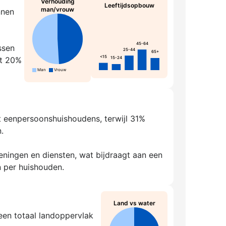
Verhouding
Leeftijdsopbouw
man/vrouw
nnen
45-64
ssen
25-44
65+
<15
rt 20%
15-24
Man
Vrouw
it eenpersoonshuishoudens, terwijl 31%
.
ningen en diensten, wat bijdraagt aan een
 per huishouden.
Land vs water
een totaal landoppervlak