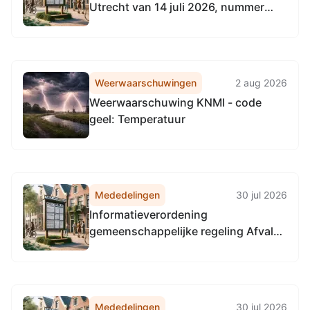
Utrecht van 14 juli 2026, nummer
Noordzeekanaalgebied
UTSP-522568655-39251, tot
wijziging van het Natuurbeheerplan
2026 provincie Utrecht
Weerwaarschuwingen
2 aug 2026
Weerwaarschuwing KNMI - code
geel: Temperatuur
Mededelingen
30 jul 2026
Informatieverordening
gemeenschappelijke regeling Afval
Verwijdering Utrecht 2021
Mededelingen
30 jul 2026