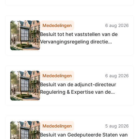
2026, tot het vaststellen van de
Vervangingsregeling algemeen
directeur Omgevingsdienst
Mededelingen
6 aug 2026
Noordzeekanaalgebied
Besluit tot het vaststellen van de
Vervangingsregeling directie
Toezicht en Handhaving
Omgevingsdienst
Noordzeekanaalgebied
Mededelingen
6 aug 2026
Besluit van de adjunct-directeur
Regulering & Expertise van de
Omgevingsdienst
Noordzeekanaalgebied van 22 april
2026, tot het vaststellen van de
Vervangingsregeling directie
Mededelingen
5 aug 2026
Regulering & Expertise
Besluit van Gedeputeerde Staten van
Omgevingsdienst