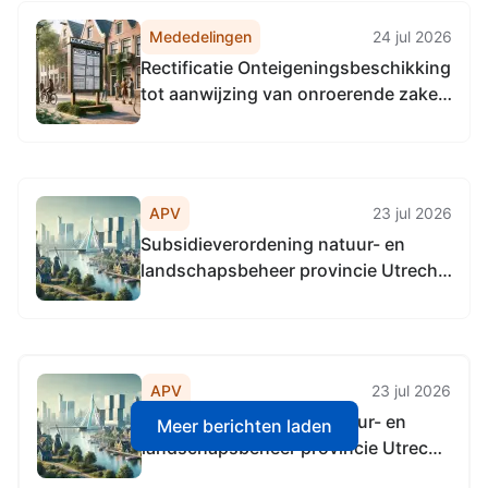
Mededelingen
24 jul 2026
Rectificatie Onteigeningsbeschikking
tot aanwijzing van onroerende zaken
ter onteigening in de gemeenten
Lopik en IJsselstein die nodig zijn
voor dijkversterking Jaarsveld -
Klaphek
APV
23 jul 2026
Subsidieverordening natuur- en
landschapsbeheer provincie Utrecht
2016
APV
23 jul 2026
Subsidieverordening natuur- en
Meer berichten laden
landschapsbeheer provincie Utrecht
2016