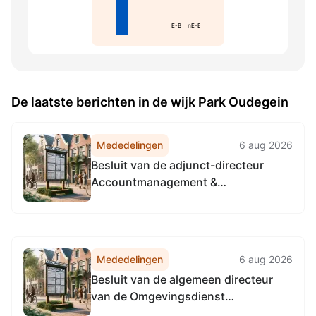
E-B
nE-B
De laatste berichten in de wijk Park Oudegein
Mededelingen
6 aug 2026
Besluit van de adjunct-directeur
Accountmanagement &
Bedrijfsvoering van de
Omgevingsdienst
Noordzeekanaalgebied van 22 april
2026, tot het vaststellen van de
Mededelingen
6 aug 2026
Vervangingsregeling directie
Besluit van de algemeen directeur
Accountmanagement &
van de Omgevingsdienst
Bedrijfsvoering Omgevingsdienst...
Noordzeekanaalgebied van 22 april