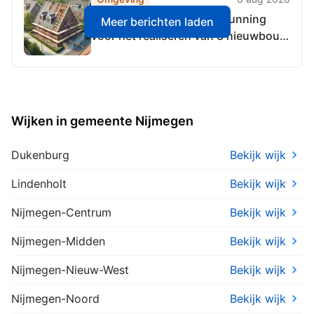
Aanvraag omgevingsvergunning
Meer berichten laden
voor het realiseren van 3 nieuwbouw
woningen, aan Brakkensteinweg 21,
6525RN Nijmegen
Wijken in gemeente Nijmegen
Dukenburg
Bekijk wijk
Lindenholt
Bekijk wijk
Nijmegen-Centrum
Bekijk wijk
Nijmegen-Midden
Bekijk wijk
Nijmegen-Nieuw-West
Bekijk wijk
Nijmegen-Noord
Bekijk wijk