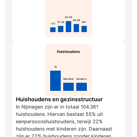
25-44
45-64
15-24
65+
<15
Huishoudens
1p
Met kind.
Zonder k.
Huishoudens en gezinsstructuur
In Nijmegen zijn er in totaal 104.361
huishoudens. Hiervan bestaat 55% uit
eenpersoonshuishoudens, terwijl 22%
huishoudens met kinderen zijn. Daarnaast
zijn er 22% huishoudens zonder kinderen.