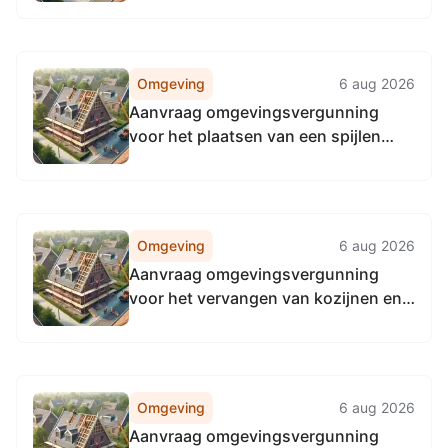
Nijmegen
Omgeving
6 aug 2026
Aanvraag omgevingsvergunning
voor het plaatsen van een spijlen
hekwerk, naast Cargadoorweg 27,
6541BT Nijmegen, op kadastraal
perceel NBH00, Neerbosch, G, 1752
Omgeving
6 aug 2026
Aanvraag omgevingsvergunning
voor het vervangen van kozijnen en
ramen in de voorgevel aan
Groesbeekseweg 63, 6524CP
Nijmegen
Omgeving
6 aug 2026
Aanvraag omgevingsvergunning