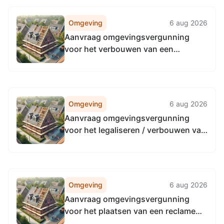
Omgeving
6 aug 2026
Aanvraag omgevingsvergunning
voor het verbouwen van een
bestaande bovenwoning naar twee
zelfstandige wooneenheden aan
Heyendaalseweg 31, 6524SE
Nijmegen
Omgeving
6 aug 2026
Aanvraag omgevingsvergunning
voor het legaliseren / verbouwen van
de woning aan Jozef Israëlsstraat
48, 6521MZ Nijmegen
Omgeving
6 aug 2026
Aanvraag omgevingsvergunning
voor het plaatsen van een reclame
aan Molenstraat 150, 6511HN