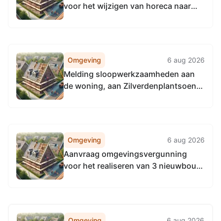
voor het wijzigen van horeca naar
een kleinschalige kantoorfunctie aan
van Welderenstraat 126, 6511MV
Nijmegen
Omgeving
6 aug 2026
Melding sloopwerkzaamheden aan
de woning, aan Zilverdenplantsoen
2, 6523JX Nijmegen
Omgeving
6 aug 2026
Aanvraag omgevingsvergunning
voor het realiseren van 3 nieuwbouw
woningen, aan Brakkensteinweg 21,
6525RN Nijmegen
Omgeving
6 aug 2026