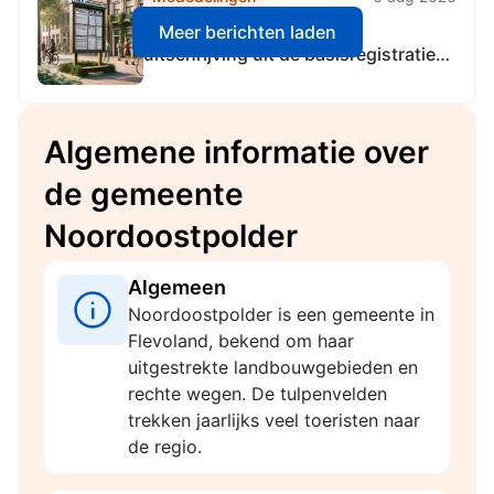
Beschikking ambtshalve
Meer berichten laden
uitschrijving uit de basisregistratie
personen (BRP)
Algemene informatie over
de gemeente
Noordoostpolder
Algemeen
Noordoostpolder is een gemeente in
Flevoland, bekend om haar
uitgestrekte landbouwgebieden en
rechte wegen. De tulpenvelden
trekken jaarlijks veel toeristen naar
de regio.