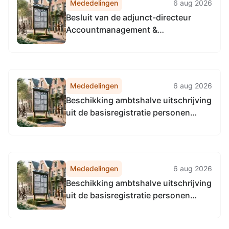
Mededelingen
6 aug 2026
Besluit van de adjunct-directeur
Accountmanagement &
Bedrijfsvoering van de
Omgevingsdienst
Noordzeekanaalgebied van 22 april
2026, tot het vaststellen van de
Mededelingen
6 aug 2026
Vervangingsregeling directie
Beschikking ambtshalve uitschrijving
Accountmanagement &
uit de basisregistratie personen
Bedrijfsvoering Omgevingsdienst...
(BRP)
Mededelingen
6 aug 2026
Beschikking ambtshalve uitschrijving
uit de basisregistratie personen
(BRP)