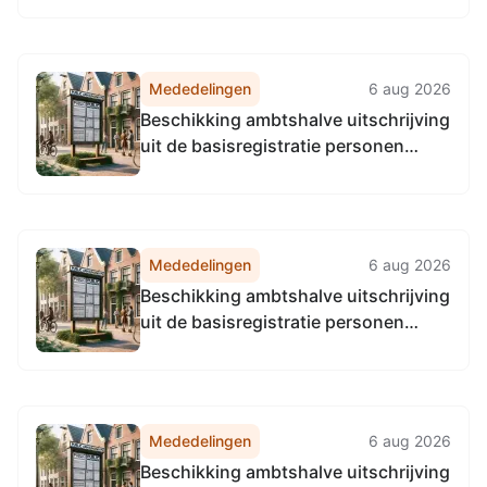
Noordzeekanaalgebied van 22 april
2026, tot het vaststellen van de
Vervangingsregeling directie
Mededelingen
6 aug 2026
Regulering & Expertise
Beschikking ambtshalve uitschrijving
Omgevingsdienst
uit de basisregistratie personen
Noordzeekanaalgebied
(BRP)
Mededelingen
6 aug 2026
Beschikking ambtshalve uitschrijving
uit de basisregistratie personen
(BRP)
Mededelingen
6 aug 2026
Beschikking ambtshalve uitschrijving