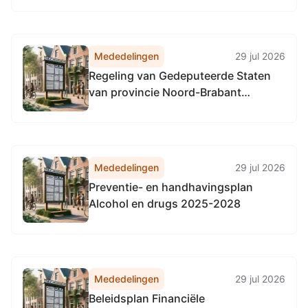
(Bal) - Rietveld Onroerend Goed B.V. -
Koopvaardijweg 9, 4906CV
Oosterhout
Mededelingen
29 jul 2026
Regeling van Gedeputeerde Staten
van provincie Noord-Brabant
houdende regels omtrent mandaat
Gedeputeerde Staten (Regeling
mandaat Gedeputeerde Staten van
Noord-Brabant 2018)
Mededelingen
29 jul 2026
Preventie- en handhavingsplan
Alcohol en drugs 2025-2028
Mededelingen
29 jul 2026
Beleidsplan Financiële