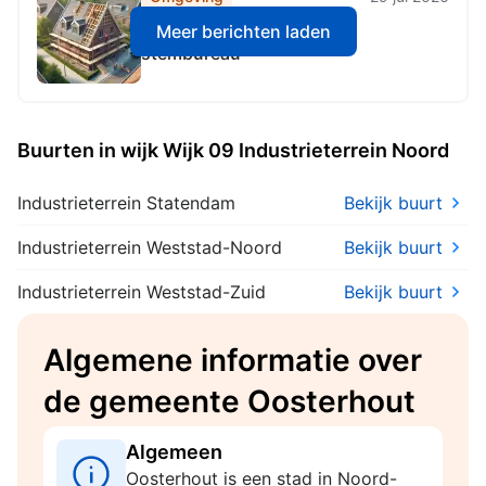
Benoeming leden centraal
Meer berichten laden
stembureau
Buurten in wijk Wijk 09 Industrieterrein Noord
Industrieterrein Statendam
Bekijk buurt
Industrieterrein Weststad-Noord
Bekijk buurt
Industrieterrein Weststad-Zuid
Bekijk buurt
Algemene informatie over
de gemeente Oosterhout
Algemeen
Oosterhout is een stad in Noord-