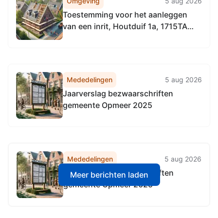
Omgeving
5 aug 2026
Toestemming voor het aanleggen
van een inrit, Houtduif 1a, 1715TA
Spanbroek
Mededelingen
5 aug 2026
Jaarverslag bezwaarschriften
gemeente Opmeer 2025
Mededelingen
5 aug 2026
Jaarverslag bezwaarschriften
Meer berichten laden
gemeente Opmeer 2025