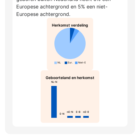
Europese achtergrond en 5% een niet-
Europese achtergrond.
Herkomst verdeling
NL
Eur.
Niet-Eur.
Geboorteland en herkomst
NL-N
nE-N
E-B
nE-B
E-N