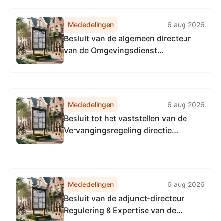
Noordzeekanaalgebied van 22 april
2026, tot het vaststellen van de
Mededelingen
6 aug 2026
Vervangingsregeling directie
Besluit van de algemeen directeur
Accountmanagement &
van de Omgevingsdienst
Bedrijfsvoering Omgevingsdienst...
Noordzeekanaalgebied van 22 april
2026, tot het vaststellen van de
Vervangingsregeling algemeen
directeur Omgevingsdienst
Mededelingen
6 aug 2026
Noordzeekanaalgebied
Besluit tot het vaststellen van de
Vervangingsregeling directie
Toezicht en Handhaving
Omgevingsdienst
Noordzeekanaalgebied
Mededelingen
6 aug 2026
Besluit van de adjunct-directeur
Regulering & Expertise van de