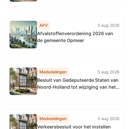
Omgevingsdienst
Noordzeekanaalgebied van 22 april
2026, tot het vaststellen van de
Vervangingsregeling directie
APV
5 aug 2026
Regulering & Expertise
Afvalstoffenverordening 2026 van
Omgevingsdienst
de gemeente Opmeer
Noordzeekanaalgebied
Mededelingen
5 aug 2026
Besluit van Gedeputeerde Staten van
Noord-Holland tot wijziging van het
Verkeersbesluit nr. 11674 (PB 18 juli
2025) tot het samenvoegen van de
passantenplaatsen op de vaarwegen
in beheer bij de provincie Noord-
Mededelingen
5 aug 2026
Holland en het uniformeren van de...
Verkeersbesluit voor het instellen