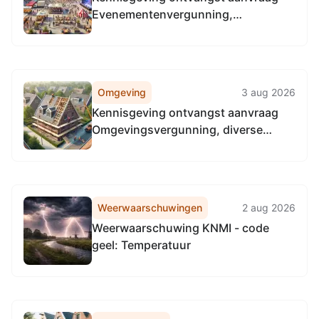
Evenementenvergunning,
Stationsweg 85, 8401DM Gorredijk
Omgeving
3 aug 2026
Kennisgeving ontvangst aanvraag
Omgevingsvergunning, diverse
locatie in Opsterland
Weerwaarschuwingen
2 aug 2026
Weerwaarschuwing KNMI - code
geel: Temperatuur