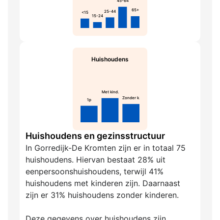
45-64
65+
25-44
<15
15-24
Huishoudens
Met kind.
Zonder k.
1p
Huishoudens en gezinsstructuur
In Gorredijk-De Kromten zijn er in totaal 75
huishoudens. Hiervan bestaat 28% uit
eenpersoonshuishoudens, terwijl 41%
huishoudens met kinderen zijn. Daarnaast
zijn er 31% huishoudens zonder kinderen.
Deze gegevens over huishoudens zijn