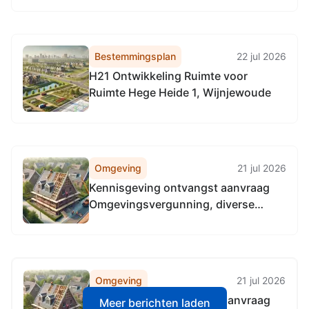
Bestemmingsplan
22 jul 2026
H21 Ontwikkeling Ruimte voor
Ruimte Hege Heide 1, Wijnjewoude
Omgeving
21 jul 2026
Kennisgeving ontvangst aanvraag
Omgevingsvergunning, diverse
plaatsen Opsterland
Omgeving
21 jul 2026
Kennisgeving ontvangst aanvraag
Meer berichten laden