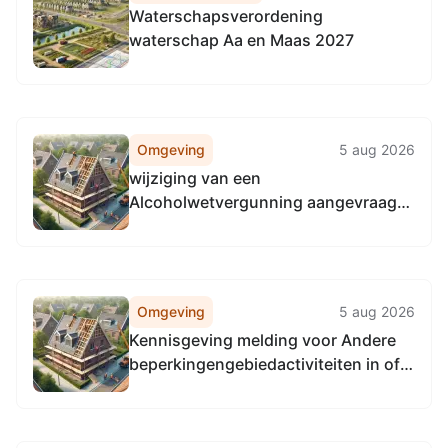
Waterschapsverordening
waterschap Aa en Maas 2027
Omgeving
5 aug 2026
wijziging van een
Alcoholwetvergunning aangevraagd:
Lithse Dijk 17, 5397 EA Lith
Omgeving
5 aug 2026
Kennisgeving melding voor Andere
beperkingengebiedactiviteiten in of
bij rijkswateren te stuwcomplex in de
Maas bij Alphen-Lith.