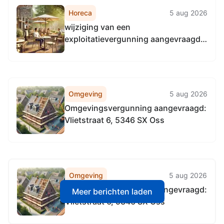
Horeca
5 aug 2026
wijziging van een
exploitatievergunning aangevraagd:
Lithse Dijk 17, 5397 EA Lith
Omgeving
5 aug 2026
Omgevingsvergunning aangevraagd:
Vlietstraat 6, 5346 SX Oss
Omgeving
5 aug 2026
Omgevingsvergunning aangevraagd:
Meer berichten laden
Vlietstraat 6, 5346 SX Oss