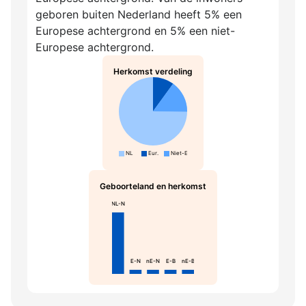
geboren buiten Nederland heeft 5% een
Europese achtergrond en 5% een niet-
Europese achtergrond.
Herkomst verdeling
NL
Eur.
Niet-Eur.
Geboorteland en herkomst
NL-N
E-N
nE-N
E-B
nE-B