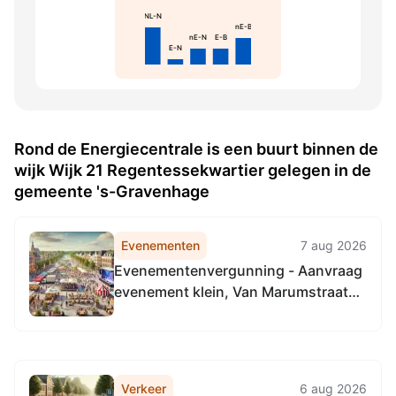
NL-N
nE-B
nE-N
E-B
E-N
Rond de Energiecentrale is een buurt binnen de
wijk Wijk 21 Regentessekwartier gelegen in de
gemeente 's-Gravenhage
Evenementen
7 aug 2026
Evenementenvergunning - Aanvraag
evenement klein, Van Marumstraat
kruising Cartesiusdwarsstraat, 2562
LR 's-Gravenhage
Verkeer
6 aug 2026