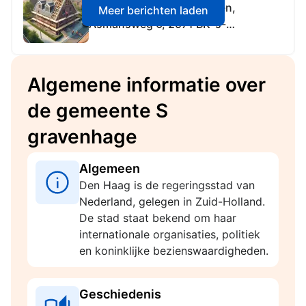
APV vergunning - Besluiten,
Meer berichten laden
Asmansweg 6, 2571 BK 's-
Gravenhage
Algemene informatie over
de gemeente S
gravenhage
Algemeen
Den Haag is de regeringsstad van
Nederland, gelegen in Zuid-Holland.
De stad staat bekend om haar
internationale organisaties, politiek
en koninklijke bezienswaardigheden.
Geschiedenis