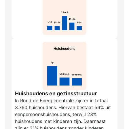
25-44
45-64
<15
15-24
65+
Huishoudens
1p
Met kind.
Zonder k.
Huishoudens en gezinsstructuur
In Rond de Energiecentrale zijn er in totaal
3.760 huishoudens. Hiervan bestaat 56% uit
eenpersoonshuishoudens, terwijl 23%
huishoudens met kinderen zijn. Daarnaast
zijn er 21% huishoudens zonder kinderen.