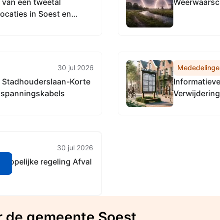
n van een tweetal
Weerwaarsch
ocaties in Soest en
 opladen van elektrische
30 jul 2026
Mededelinge
 Stadhouderslaan-Korte
Informatiev
nspanningskabels
Verwijderin
30 jul 2026
appelijke regeling Afval
n
r de gemeente Soest