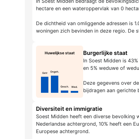
In Soest Midden bedraagt de bevolkingsdich
hectare en een wateroppervlak van 0 hectar
De dichtheid van omliggende adressen is 1.0
woningen zich bevinden in deze regio. De st
Burgerlijke staat
Huwelijkse staat
In Soest Midden is 43%
en 5% weduwe of wedu
Ongeh.
Getr
Deze gegevens over de g
Gesch.
Wed.
bijdragen aan gerichte 
Diversiteit en immigratie
Soest Midden heeft een diverse bevolking 
Nederlandse achtergrond, 10% heeft een Eu
Europese achtergrond.