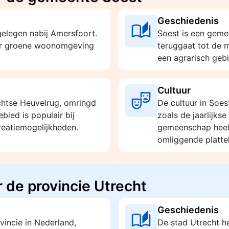
Geschiedenis
gelegen nabij Amersfoort.
Soest is een geme
ar groene woonomgeving
teruggaat tot de 
een agrarisch geb
Cultuur
chtse Heuvelrug, omringd
De cultuur in Soe
bied is populair bij
zoals de jaarlijks
reatiemogelijkheden.
gemeenschap heeft
omliggende platte
 de provincie Utrecht
Geschiedenis
vincie in Nederland,
De stad Utrecht he