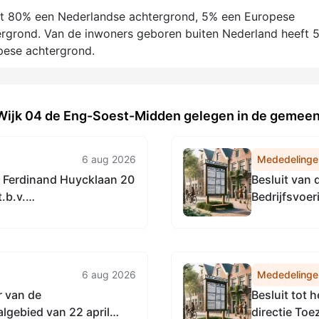
ft 80% een Nederlandse achtergrond, 5% een Europese
ergrond. Van de inwoners geboren buiten Nederland heeft 
pese achtergrond.
 Wijk 04 de Eng-Soest-Midden gelegen in de gemee
6 aug 2026
Mededelinge
 Ferdinand Huycklaan 20
Besluit van
.b.v.
Bedrijfsvoe
Noordzeekan
vaststellen 
Accountmana
Omgevingsdi
6 aug 2026
Mededelinge
r van de
Besluit tot 
gebied van 22 april
directie To