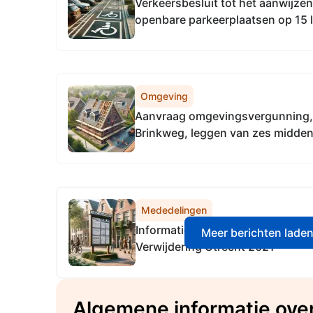
Verkeersbesluit tot het aanwijze
openbare parkeerplaatsen op 15 l
Soesterberg voor het uitsluitend
auto's
Omgeving
Aanvraag omgevingsvergunning,
Brinkweg, leggen van zes midde
Mededelingen
Informatieverordening gemeensch
Meer berichten lade
Verwijdering Utrecht 2021
Algemene informatie ove