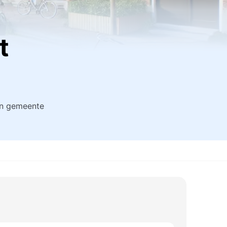
t
an gemeente