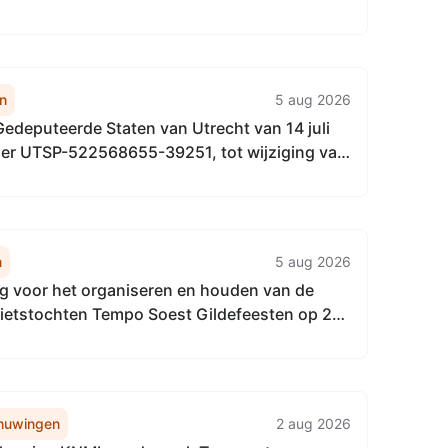
naalgebied
n
5 aug 2026
Gedeputeerde Staten van Utrecht van 14 juli
r UTSP-522568655-39251, tot wijziging van
eheerplan 2026 provincie Utrecht
n
5 aug 2026
 voor het organiseren en houden van de
 fietstochten Tempo Soest Gildefeesten op 23
us 2026 vanaf het Gildeterrein aan de Ferd.
e Soest
huwingen
2 aug 2026