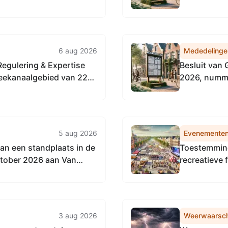
 Vervangingsregeling
Noordzeeka
enst
6 aug 2026
Mededelinge
Regulering & Expertise
Besluit van 
eekanaalgebied van 22
2026, numme
an de Vervangingsregeling
het Natuurb
Omgevingsdienst
5 aug 2026
Evenemente
n een standplaats in de
Toestemming
ktober 2026 aan Van
recreatieve
oest
en 24 august
Huycklaan t
3 aug 2026
Weerwaarsc