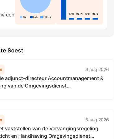
5% een
E-N
nE-N
E-B
nE-B
NL
Eur.
Niet-Eur.
nte Soest
n
6 aug 2026
 de adjunct-directeur Accountmanagement &
ring van de Omgevingsdienst
aalgebied van 22 april 2026, tot het
van de Vervangingsregeling directie
gement & Bedrijfsvoering
enst...
n
6 aug 2026
het vaststellen van de Vervangingsregeling
ezicht en Handhaving Omgevingsdienst