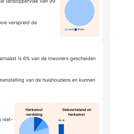
aal landoppervlak van 99
 hoe verspreid de
Land
Water
aarnaast is 6% van de inwoners gescheiden
amenstelling van de huishoudens en kunnen
Herkomst
Geboorteland en
verdeling
herkomst
 niet-
NL-N