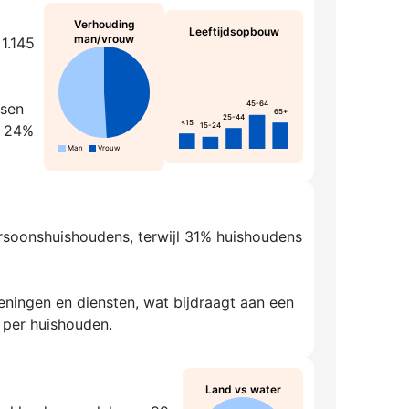
Verhouding
Leeftijdsopbouw
man/vrouw
1.145
45-64
ssen
65+
25-44
<15
15-24
t 24%
Man
Vrouw
ersoonshuishoudens, terwijl 31% huishoudens
ningen en diensten, wat bijdraagt aan een
 per huishouden.
Land vs water