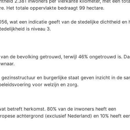
theid 2.381 inwoners per vierkante kilometer, met een tot
e. Het totale oppervlakte bedraagt 99 hectare.
56, wat een indicatie geeft van de stedelijke dichtheid en
edelijkheid is niveau 3.
 van de bevolking getrouwd, terwijl 46% ongetrouwd is. D
wnaar.
ezinsstructuur en burgerlijke staat geven inzicht in de s
beleidsvoering voor welzijn en zorg.
wat betreft herkomst. 80% van de inwoners heeft een
ropese achtergrond (exclusief Nederland) en 10% heeft een