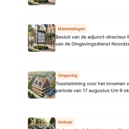
2026, tot het vaststellen van de
algemeen directeur Omgevingsdi
Noordzeekanaalgebied
Mededelingen
Besluit van de adjunct-directeur 
van de Omgevingsdienst Noordz
april 2026, tot het vaststellen v
directie Regulering & Expertise 
Noordzeekanaalgebied
Omgeving
Toestemming voor het innemen va
periode van 17 augustus t/m 9 o
Weedestraat/Dillenburglaan te S
Verkeer