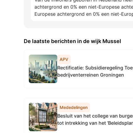
achtergrond en 0% een niet-Europese acht
Europese achtergrond en 0% een niet-Euro
De laatste berichten in de wijk Mussel
APV
Rectificatie: Subsidieregeling T
bedrijventerreinen Groningen
Mededelingen
Besluit van het college van bur
tot intrekking van het ‘Beleidspl
toezicht en handhaving (VTH) 2