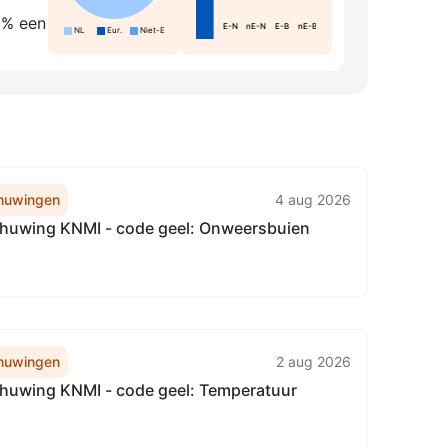
0% een
E-N
nE-N
E-B
nE-B
NL
Eur.
Niet-Eur.
huwingen
4 aug 2026
uwing KNMI - code geel: Onweersbuien
huwingen
2 aug 2026
uwing KNMI - code geel: Temperatuur