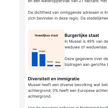
en een wateroppervlak van 27 hectare. Het 
De dichtheid van omliggende adressen is 64
zich bevinden in deze regio. De stedelijkhei
Burgerlijke staat
Huwelijkse staat
In Mussel is 49% van d
weduwe of weduwnaar.
Getr
Ongeh.
Deze gegevens over de g
Gesch.
Wed.
bijdragen aan gerichte 
Diversiteit en immigratie
Mussel heeft een diverse bevolking wat be
achtergrond, 0% heeft een Europese achter
achtergrond.
Van de inwoners geboren in Nederland hee