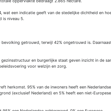
totale oppervlakte bedraagt 2.865 hectare.
, wat een indicatie geeft van de stedelijke dichtheid en h
d is niveau 5.
e bevolking getrouwd, terwijl 42% ongetrouwd is. Daarnaa
ezinsstructuur en burgerlijke staat geven inzicht in de s
beleidsvoering voor welzijn en zorg.
treft herkomst. 95% van de inwoners heeft een Nederlandse
grond (exclusief Nederland) en 5% heeft een niet-Europese
ft 95% een Nederlandse achtergrond, 0% een Europese