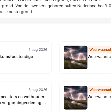
ergrond. Van de inwoners geboren buiten Nederland heeft 
pese achtergrond.
5 aug 2026
Weerwaarsc
oekomstbestendige
Weerwaarsch
3 aug 2026
Weerwaarsc
gemeesters en wethouders
Weerwaarsch
an vergunningverlening,
019-2023’