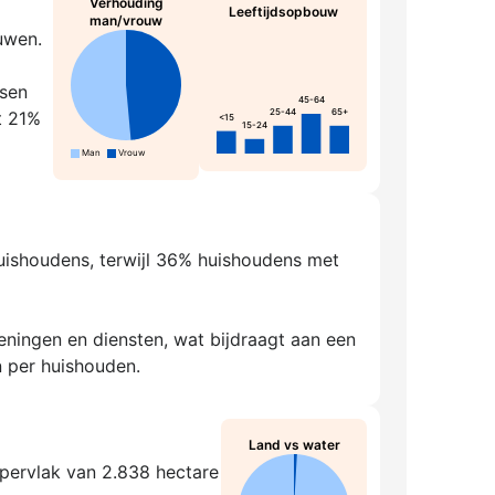
Verhouding
Leeftijdsopbouw
man/vrouw
uwen.
ssen
45-64
25-44
65+
t 21%
<15
15-24
Man
Vrouw
huishoudens, terwijl 36% huishoudens met
ningen en diensten, wat bijdraagt aan een
 per huishouden.
Land vs water
ppervlak van 2.838 hectare