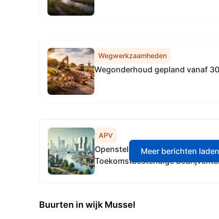
Wegwerkzaamheden
Wegonderhoud gepland vanaf 30 ju
APV
Openstellings- en plafondbesluit
Meer berichten lade
Toekomstbestendige bedrijvente
Buurten in wijk Mussel