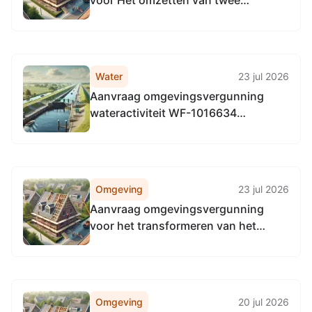
voor Het omzetten van twee
bestaande bedrijfswoningen naar
reguliere woningen, Hee 6A-1,
8882HC Hee
Water
23 jul 2026
Aanvraag omgevingsvergunning
wateractiviteit WF-1016634
realiseren van een natuurvriendelijke
oever en de aanleg van drie
drenkpoelen t.h.v. Hornsjildeweg
1,Midsland
Omgeving
23 jul 2026
Aanvraag omgevingsvergunning
voor het transformeren van het
bestaande bijgebouw tot één
recreatie-appartement, Baaiduinen
32-6, 8884 HJ Baaiduinen
Omgeving
20 jul 2026