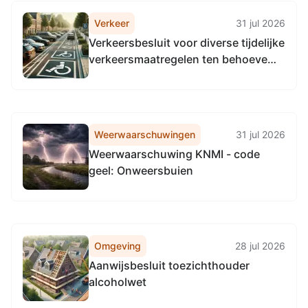
Verkeer
31 jul 2026
Verkeersbesluit voor diverse tijdelijke
verkeersmaatregelen ten behoeve
van de Berenloop, Kleintje Berenloop,
de Jeugdloop en Ouder/kindloop te
Terschelling
Weerwaarschuwingen
31 jul 2026
Weerwaarschuwing KNMI - code
geel: Onweersbuien
Omgeving
28 jul 2026
Aanwijsbesluit toezichthouder
alcoholwet