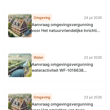
Omgeving
24 jul 2026
Aanvraag omgevingsvergunning
voor Het natuurvriendelijke Inrichting
van een Perceel , Perceel aan de
vluchtweg te Midsland
Water
23 jul 2026
Aanvraag omgevingsvergunning
wateractiviteit WF-1016638
realiseren van een natuurvriendelijke
oever en een drenkpoel nabij
Duinweg Midsland 97, Midsland
Omgeving
23 jul 2026
Aanvraag omgevingsvergunning