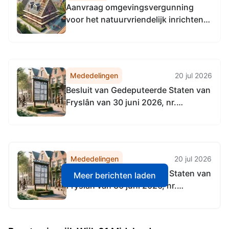
Aanvraag omgevingsvergunning
voor het natuurvriendelijk inrichten
van een perceel (bijenpark),
Hornsjildeweg 1, 8891JJ Midsland
Mededelingen
20 jul 2026
Besluit van Gedeputeerde Staten van
Fryslân van 30 juni 2026, nr.
02531432, tot vaststelling van de
Beleidsregel gemeenschappelijk
financieel toezichtkader gemeenten
Fryslân 2026
Mededelingen
20 jul 2026
Besluit van Gedeputeerde Staten van
Meer berichten laden
Fryslân van 30 juni 2026, nr.
02531432, tot vaststelling van de
Beleidsregel gemeenschappelijk
financieel toezichtkader gemeenten