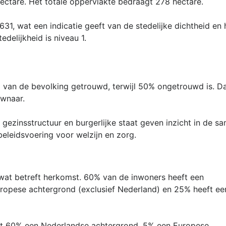
ctare. Het totale oppervlakte bedraagt 278 hectare.
31, wat een indicatie geeft van de stedelijke dichtheid en
delijkheid is niveau 1.
 van de bevolking getrouwd, terwijl 50% ongetrouwd is. D
wnaar.
ezinsstructuur en burgerlijke staat geven inzicht in de s
beleidsvoering voor welzijn en zorg.
wat betreft herkomst. 60% van de inwoners heeft een
ropese achtergrond (exclusief Nederland) en 25% heeft een
ft 60% een Nederlandse achtergrond, 5% een Europese