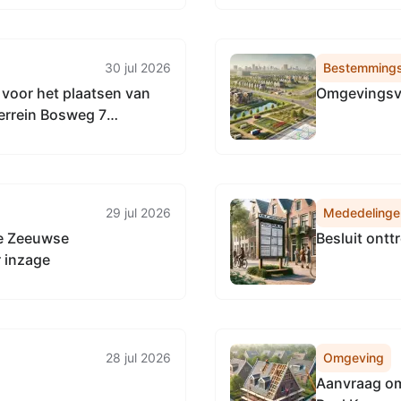
30 jul 2026
Bestemmings
voor het plaatsen van
Omgevingsve
terrein Bosweg 7
29 jul 2026
Mededelinge
de Zeeuwse
Besluit ont
r inzage
28 jul 2026
Omgeving
Aanvraag o