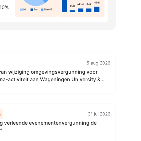
nE-B
nE-N
E-B
 10%
E-N
NL
Eur.
Niet-Eur.
5 aug 2026
e van wijziging omgevingsvergunning voor
una-activiteit aan Wageningen University &
or wetenschappelijk onderzoek naar wilde
na in geheel Zeeland
n
31 jul 2026
g verleende evenementenvergunning de
”