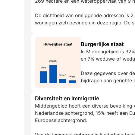
269 hectare en een wateroppervlak van 9 he
De dichtheid van omliggende adressen is 2.6
woningen zich bevinden in deze regio. De ste
Burgerlijke staat
Huwelijkse staat
In Middengebied is 32%
en 7% weduwe of wedu
Ongeh.
Getr
Deze gegevens over de g
Gesch.
Wed.
bijdragen aan gerichte 
Diversiteit en immigratie
Middengebied heeft een diverse bevolking 
Nederlandse achtergrond, 15% heeft een Eu
Europese achtergrond.
Van de inwoners geboren in Nederland hee