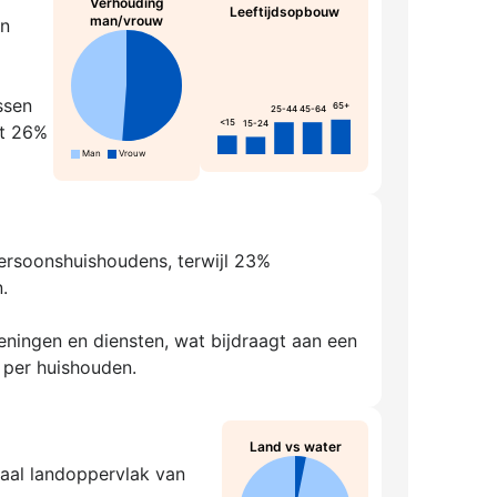
Verhouding
Leeftijdsopbouw
man/vrouw
en
ssen
65+
25-44
45-64
<15
15-24
rt 26%
Man
Vrouw
persoonshuishoudens, terwijl 23%
.
ningen en diensten, wat bijdraagt aan een
 per huishouden.
Land vs water
taal landoppervlak van