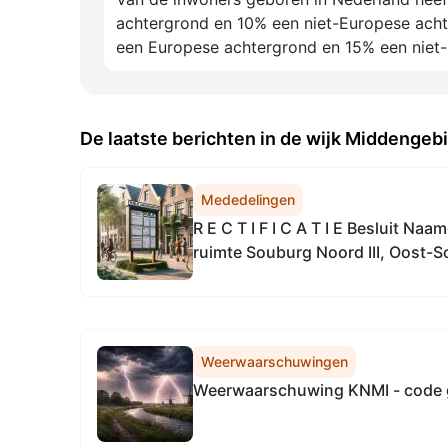
achtergrond en 10% een niet-Europese acht
een Europese achtergrond en 15% een niet
De laatste berichten in de wijk Middengeb
Mededelingen
R E C T I F I C A T I E Besluit Na
ruimte Souburg Noord III, Oost-
Weerwaarschuwingen
Weerwaarschuwing KNMI - code 