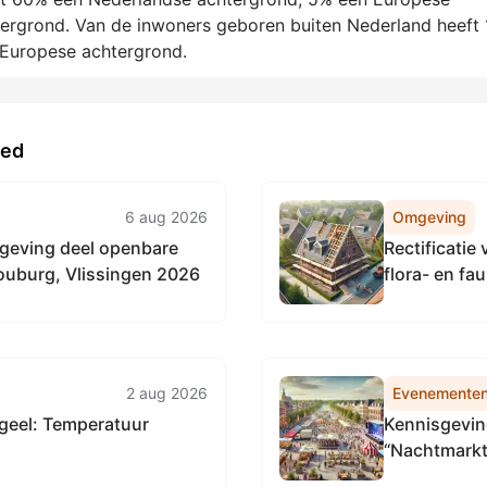
ergrond. Van de inwoners geboren buiten Nederland heeft
-Europese achtergrond.
ied
6 aug 2026
Omgeving
amgeving deel openbare
Rectificati
Souburg, Vlissingen 2026
flora- en fa
Research vo
flora en fau
2 aug 2026
Evenemente
geel: Temperatuur
Kennisgevin
“Nachtmarkt