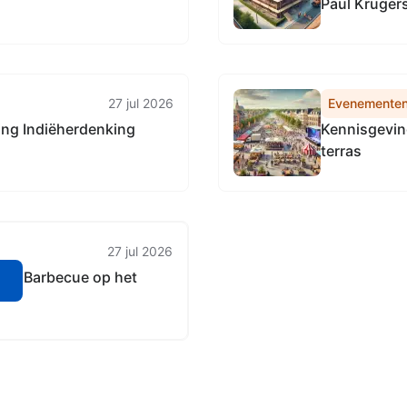
Paul Krugers
27 jul 2026
Evenemente
ing Indiëherdenking
Kennisgevin
terras
27 jul 2026
ing Barbecue op het
n