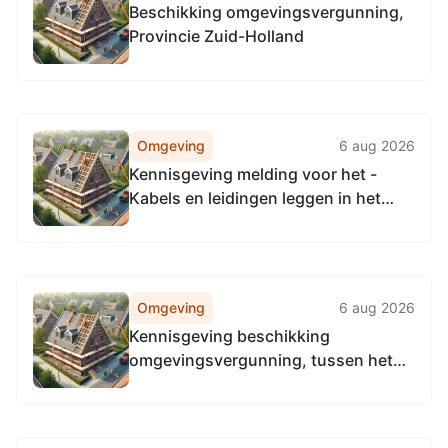
Beschikking omgevingsvergunning,
Provincie Zuid-Holland
Omgeving
6 aug 2026
Kennisgeving melding voor het -
Kabels en leidingen leggen in het
beperkingengebied van een Rijksweg
te Rijksstraatweg 645 2245CA
Wassenaar
Omgeving
6 aug 2026
Kennisgeving beschikking
omgevingsvergunning, tussen het
pompstation Katwijk te Katwijk en de
Wassenaarseslag te Wassenaar