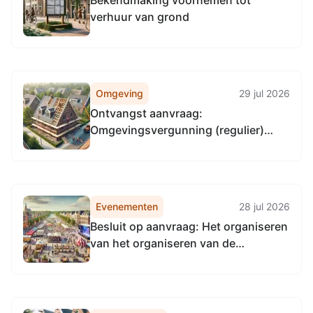
Bekendmaking voornemen tot
verhuur van grond
Omgeving
29 jul 2026
Ontvangst aanvraag:
Omgevingsvergunning (regulier)
voor het bouwen van een dorpshuis
- Englumstraat 10, 9883PE
Oldehove, Oldehove (ODH02) M
1235
Evenementen
28 jul 2026
Besluit op aanvraag: Het organiseren
van het organiseren van de
Feestweek Oldehove van 8 t/m 13
september 2026 - op het Martkplein
aan de Hofmastraat in Oldehove