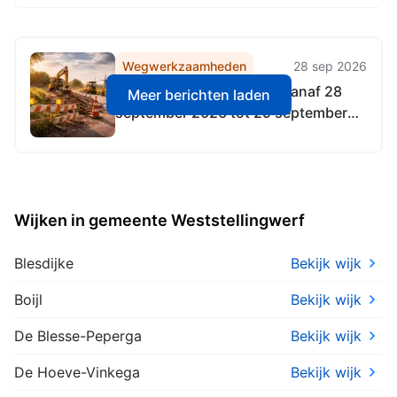
Wegwerkzaamheden
28 sep 2026
Wegonderhoud gepland vanaf 28
Meer berichten laden
september 2026 tot 29 september
2026
Wijken in gemeente Weststellingwerf
Blesdijke
Bekijk wijk
Boijl
Bekijk wijk
De Blesse-Peperga
Bekijk wijk
De Hoeve-Vinkega
Bekijk wijk