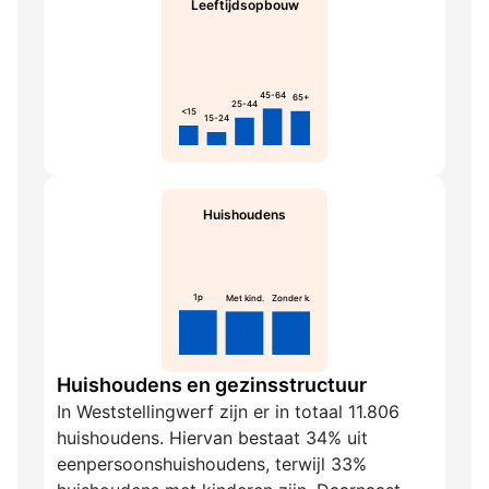
Leeftijdsopbouw
45-64
65+
25-44
<15
15-24
Huishoudens
1p
Met kind.
Zonder k.
Huishoudens en gezinsstructuur
In Weststellingwerf zijn er in totaal 11.806
huishoudens. Hiervan bestaat 34% uit
eenpersoonshuishoudens, terwijl 33%