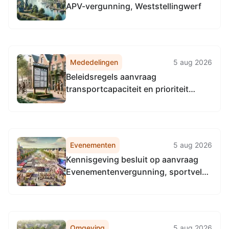
APV-vergunning, Weststellingwerf
Mededelingen
5 aug 2026
Beleidsregels aanvraag
transportcapaciteit en prioriteit
woningbouwprojecten gemeente
Steenwijkerland 2026
Evenementen
5 aug 2026
Kennisgeving besluit op aanvraag
Evenementenvergunning, sportveld
tegenover OBS De Lamer te
Oldelamer
Omgeving
5 aug 2026