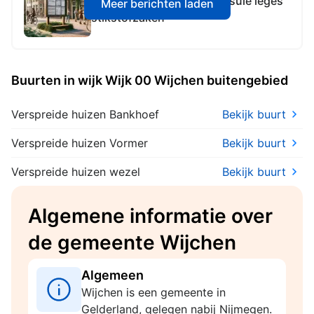
Toepassen hardheidsclausule leges
Meer berichten laden
stikstofzaken
Buurten in wijk Wijk 00 Wijchen buitengebied
Verspreide huizen Bankhoef
Bekijk buurt
Verspreide huizen Vormer
Bekijk buurt
Verspreide huizen wezel
Bekijk buurt
Algemene informatie over
de gemeente Wijchen
Algemeen
Wijchen is een gemeente in
Gelderland, gelegen nabij Nijmegen.