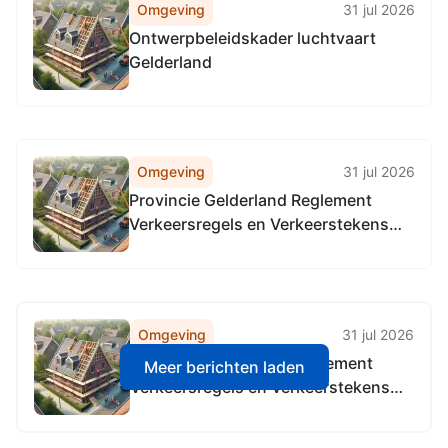
Omgeving
31 jul 2026
Ontwerpbeleidskader luchtvaart
Gelderland
Omgeving
31 jul 2026
Provincie Gelderland Reglement
Verkeersregels en Verkeerstekens
1990 (RVV 1990), locatie alle
provinciale wegen in Gelderland, in
alle gemeenten in Gelderland
Omgeving
31 jul 2026
Provincie Gelderland Reglement
Meer berichten laden
Verkeersregels en Verkeerstekens
1990 (RVV 1990), locatie alle
provinciale wegen in Gelderland, in