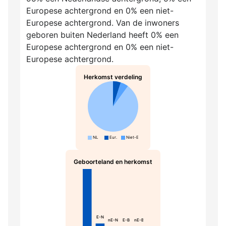
Europese achtergrond en 0% een niet-
Europese achtergrond. Van de inwoners
geboren buiten Nederland heeft 0% een
Europese achtergrond en 0% een niet-
Europese achtergrond.
Herkomst verdeling
NL
Eur.
Niet-Eur.
Geboorteland en herkomst
NL-N
E-N
nE-N
E-B
nE-B